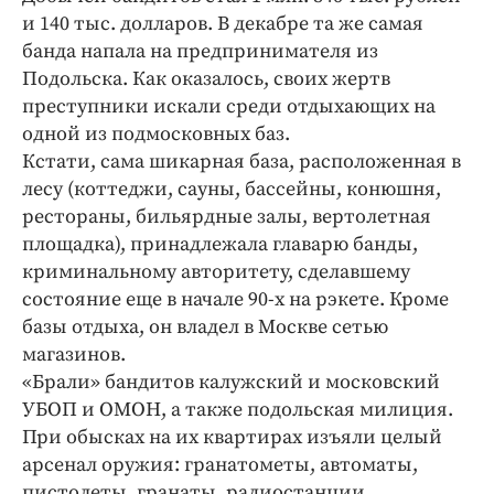
Интересное чтиво
и 140 тыс. долларов. В декабре та же самая
Клиника года
банда напала на предпринимателя из
Бренд года
Подольска. Как оказалось, своих жертв
преступники искали среди отдыхающих на
Работодатель года
одной из подмосковных баз.
Кстати, сама шикарная база, расположенная в
лесу (коттеджи, сауны, бассейны, конюшня,
рестораны, бильярдные залы, вертолетная
площадка), принадлежала главарю банды,
криминальному авторитету, сделавшему
состояние еще в начале 90-х на рэкете. Кроме
базы отдыха, он владел в Москве сетью
магазинов.
«Брали» бандитов калужский и московский
УБОП и ОМОН, а также подольская милиция.
При обысках на их квартирах изъяли целый
арсенал оружия: гранатометы, автоматы,
пистолеты, гранаты, радиостанции…