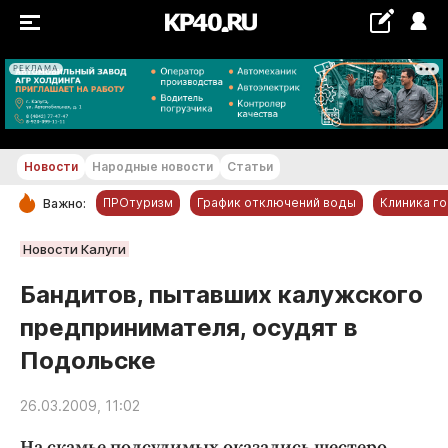
РЕКЛАМА
+28 °С
Новости
Народные новости
Статьи
ПРОтуризм
График отключений воды
Клиника г
Важно:
РУБРИКИ
Новости Калуги
Обнинск
Бандитов, пытавших калужского
Новости компаний
предпринимателя, осудят в
Статьи
Подольске
Народные новости
Авто и транспорт
26.03.2009, 11:02
Благоустройство
На скамье подсудимых оказались шестеро