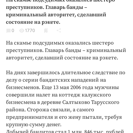
Криминал
преступников. Главарь банды –
Культура
криминальный авторитет, сделавший
состояние на рэкете.
Недвижимость и ЖКХ
Образование
0
1770
Общество
На скамье подсудимых оказались шестеро
Погода
преступников. Главарь банды – криминальный
авторитет, сделавший состояние на рэкете.
Праздники
Происшествия
На днях завершилось длительное следствие по
Спорт
делу о серии бандитских нападений на
Экономика и бизнес
бизнесменов. Еще 13 мая 2006 года мужчины
совершили налет на коттедж калужского
ПРОЕКТЫ
бизнесмена в деревне Салтыково Тарусского
Блоги
района. Сторожа связали, а самого
предпринимателя и его жену пытали, требуя
Издания
крупную сумму денег.
Медиаперсона
Добычей бандитов стал 1 млн. 846 тыс. рублей