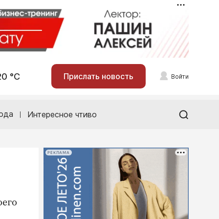
20 °С
Прислать новость
Войти
ода
Интересное чтиво
РЕКЛАМА
оего