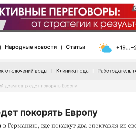
Народные новости
Статьи
+19...+
ик отключений воды
Клиника года
Работодатель г
ий драмтеатр едет покорять Европу
дет покорять Европу
в Германию, где покажут два спектакля из св