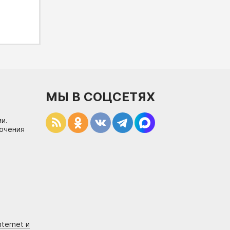
МЫ В СОЦСЕТЯХ
и.
лючения
ternet и