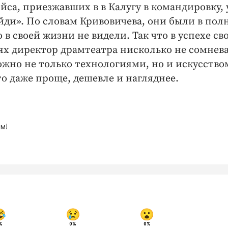
йса, приезжавших в в Калугу в командировку,
йди». По словам Кривовичева, они были в пол
 в своей жизни не видели. Так что в успехе св
х директор драмтеатра нисколько не сомнева
ожно не только технологиями, но и искусством
то даже проще, дешевле и нагляднее.
м!
%
0%
0%