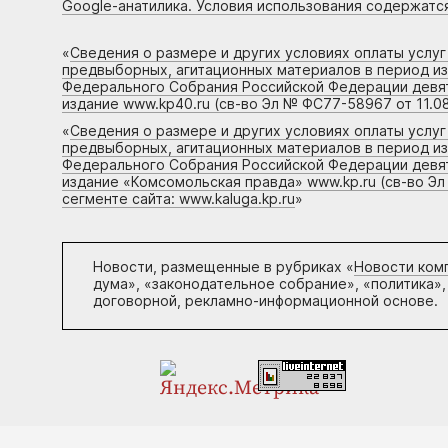
Google-анатилика. Условия использования содержатс
«
Сведения о размере и других условиях оплаты услу
предвыборных, агитационных материалов в период и
Федерального Собрания Российской Федерации девято
издание www.kp40.ru (св-во Эл № ФС77-58967 от 11.08
«
Сведения о размере и других условиях оплаты услу
предвыборных, агитационных материалов в период и
Федерального Собрания Российской Федерации девято
издание «Комсомольская правда» www.kp.ru (св-во Эл
сегменте сайта: www.kaluga.kp.ru
»
Новости, размещенные в рубриках «
Новости ком
дума», «законодательное собрание», «политика»,
договорной, рекламно-информационной основе.