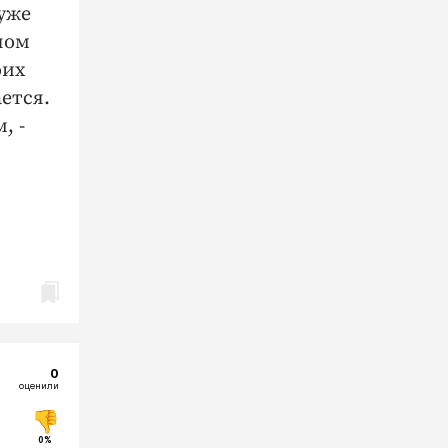
 уже
ном
оих
ется.
, -
0
оценили
0%