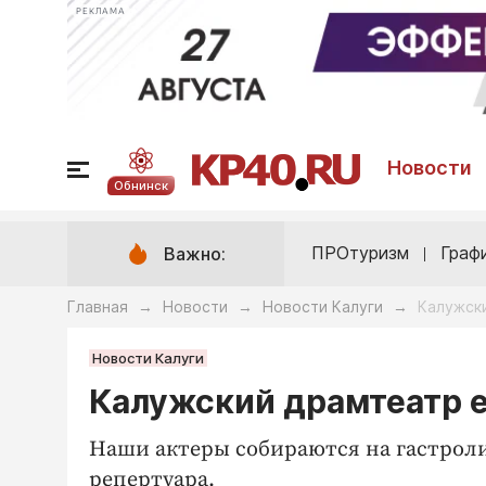
РЕКЛАМА
Новости
Обнинск
ПРОтуризм
Граф
Важно:
Главная
Новости
Новости Калуги
Калужск
→
→
→
Новости Калуги
Калужский драмтеатр е
Наши актеры собираются на гастроли 
репертуара.