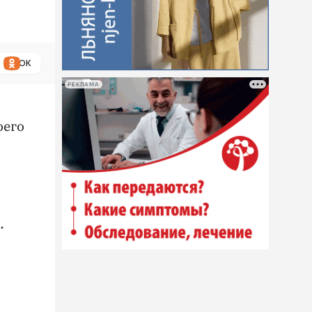
ОК
РЕКЛАМА
оего
.