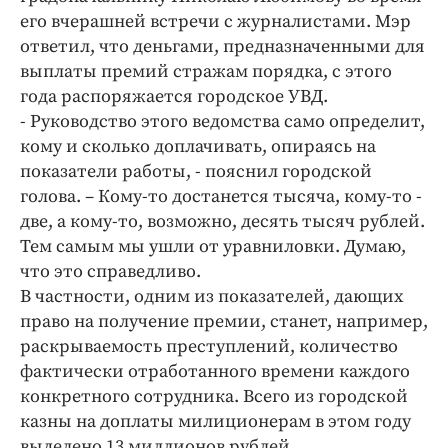
Интересное чтиво
его вчерашней встречи с журналистами. Мэр
Клиника года
ответил, что деньгами, предназначенными для
Бренд года
выплаты премий стражам порядка, с этого
года распоряжается городское УВД.
Работодатель года
- Руководство этого ведомства само определит,
кому и сколько доплачивать, опираясь на
показатели работы, - пояснил городской
голова. – Кому-то достанется тысяча, кому-то -
две, а кому-то, возможно, десять тысяч рублей.
Тем самым мы ушли от уравниловки. Думаю,
что это справедливо.
В частности, одним из показателей, дающих
право на получение премии, станет, например,
раскрываемость преступлений, количество
фактически отработанного времени каждого
конкретного сотрудника. Всего из городской
казны на доплаты милиционерам в этом году
выделено 13 миллионов рублей.