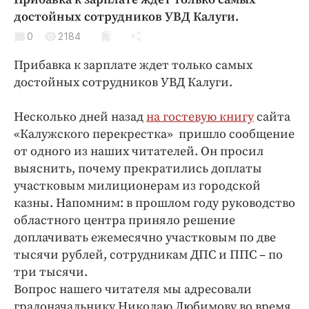
Криминал
достойных сотрудников УВД Калуги.
Культура
0
2184
Недвижимость и ЖКХ
Прибавка к зарплате ждет только самых
Образование
достойных сотрудников УВД Калуги.
Общество
Погода
Несколько дней назад
на гостевую книгу
сайта
«Калужского перекрестка» пришло сообщение
Праздники
от одного из наших читателей. Он просил
Происшествия
выяснить, почему прекратились доплаты
Спорт
участковым милиционерам из городской
Экономика и бизнес
казны. Напомним: в прошлом году руководство
областного центра приняло решение
ПРОЕКТЫ
доплачивать ежемесячно участковым по две
Блоги
тысячи рублей, сотрудникам ДПС и ППС – по
три тысячи.
Издания
Вопрос нашего читателя мы адресовали
Медиаперсона
градоначальнику Николаю Любимову во время