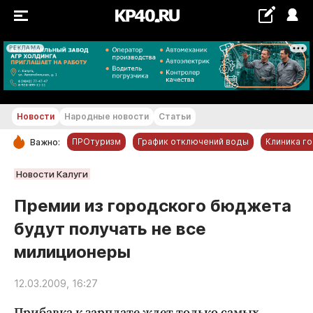
РЕКЛАМА
+19...+20 °С
Новости
Народные новости
Статьи
ПРОтуризм
График отключений воды
Клиника г
Важно:
РУБРИКИ
Новости Калуги
Обнинск
Премии из городского бюджета
Новости компаний
будут получать не все
Статьи
милиционеры
Народные новости
Авто и транспорт
12.03.2009, 16:27
Благоустройство
Прибавка к зарплате ждет только самых