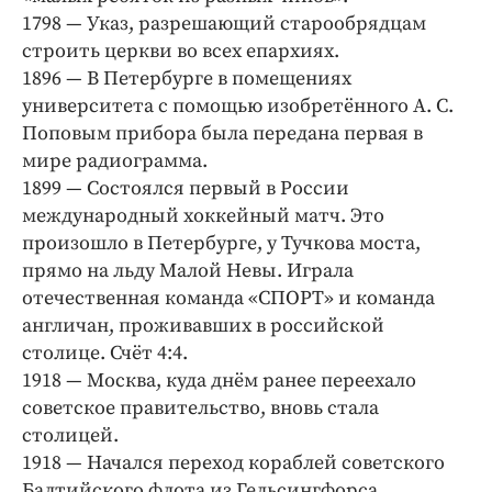
Интересное чтиво
1798 — Указ, разрешающий старообрядцам
Клиника года
строить церкви во всех епархиях.
Бренд года
1896 — В Петербурге в помещениях
университета с помощью изобретённого А. С.
Работодатель года
Поповым прибора была передана первая в
мире радиограмма.
1899 — Состоялся первый в России
международный хоккейный матч. Это
произошло в Петербурге, у Тучкова моста,
прямо на льду Малой Невы. Играла
отечественная команда «СПОРТ» и команда
англичан, проживавших в российской
столице. Счёт 4:4.
1918 — Москва, куда днём ранее переехало
советское правительство, вновь стала
столицей.
1918 — Начался переход кораблей советского
Балтийского флота из Гельсингфорса