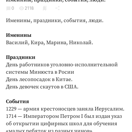
Криминал
0
2118
Культура
Именины, праздники, события, люди.
Недвижимость и ЖКХ
Образование
Именины
Общество
Василий, Кира, Марина, Николай.
Погода
Праздники
Праздники
День работников уголовно-исполнительной
Происшествия
системы Минюста в Росии
Спорт
День лесопосадок в Китае.
Экономика и бизнес
День девочек скаутов в США.
ПРОЕКТЫ
События
Блоги
1229 — армия крестоносцев заняла Иерусалим.
1714 — Императором Петром I был издан указ
Издания
об открытии цифирных школ для обучения
Медиаперсона
«малых ребяток из разных чинов».