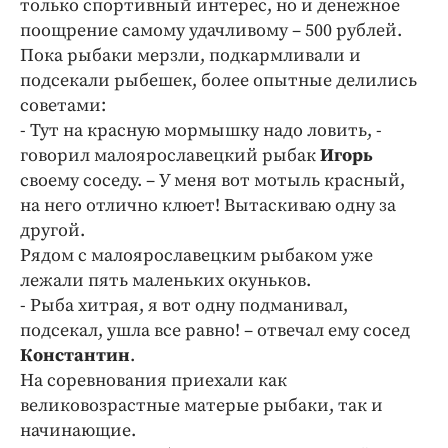
только спортивный интерес, но и денежное
Интересное чтиво
поощрение самому удачливому – 500 рублей.
Клиника года
Пока рыбаки мерзли, подкармливали и
Бренд года
подсекали рыбешек, более опытные делились
Работодатель года
советами:
- Тут на красную мормышку надо ловить, -
говорил малоярославецкий рыбак
Игорь
своему соседу. – У меня вот мотыль красный,
на него отлично клюет! Вытаскиваю одну за
другой.
Рядом с малоярославецким рыбаком уже
лежали пять маленьких окуньков.
- Рыба хитрая, я вот одну подманивал,
подсекал, ушла все равно! – отвечал ему сосед
Константин
.
На соревнования приехали как
великовозрастные матерые рыбаки, так и
начинающие.