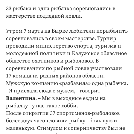
Криминал
33 рыбака и одна рыбачка соревновались в
Культура
мастерстве подледной ловли.
Недвижимость и ЖКХ
Утром 7 марта на Вырке любители порыбачить
Образование
соревновались в своем мастерстве. Турнир
Общество
проводили министерство спорта, туризма и
Погода
молодежной политики и Калужское областное
Праздники
общество охотников и рыболовов. В
Происшествия
соревнованиях по рыбной ловле участвовали
17 команд из разных районов области.
Спорт
Мужскую компанию «разбавила» одна рыбачка.
Экономика и бизнес
- Я приехала сюда с мужем, - говорит
ПРОЕКТЫ
Валентина
. – Мы в выходные ездим на
рыбалку - у нас такое хобби.
Блоги
После открытия 37 спортсменов-рыболовов
Издания
более двух часов ловили рыбку - большую и
Медиаперсона
маленькую. Стимулом к соперничеству был не