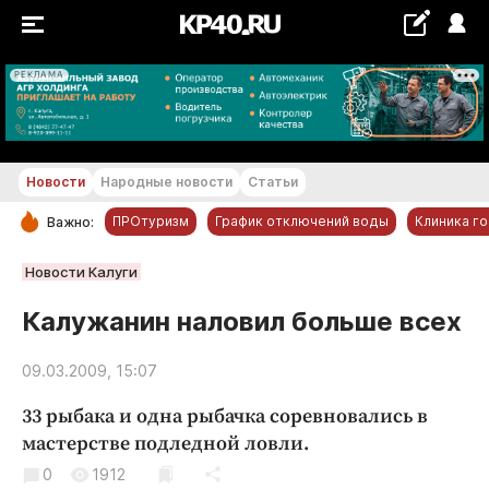
РЕКЛАМА
+28...+29 °С
Новости
Народные новости
Статьи
ПРОтуризм
График отключений воды
Клиника г
Важно:
РУБРИКИ
Новости Калуги
Обнинск
Калужанин наловил больше всех
Новости компаний
09.03.2009, 15:07
Статьи
Народные новости
33 рыбака и одна рыбачка соревновались в
Авто и транспорт
мастерстве подледной ловли.
Благоустройство
0
1912