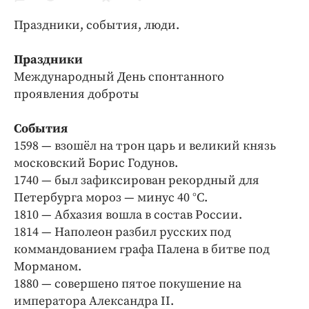
Криминал
Праздники, события, люди.
Культура
Недвижимость и ЖКХ
Праздники
Образование
Международный День спонтанного
Общество
проявления доброты
Погода
События
Праздники
1598 — взошёл на трон царь и великий князь
Происшествия
московский Борис Годунов.
Спорт
1740 — был зафиксирован рекордный для
Экономика и бизнес
Петербурга мороз — минус 40 °C.
1810 — Абхазия вошла в состав России.
ПРОЕКТЫ
1814 — Наполеон разбил русских под
коммандованием графа Палена в битве под
Блоги
Морманом.
Издания
1880 — совершено пятое покушение на
Медиаперсона
императора Александра II.