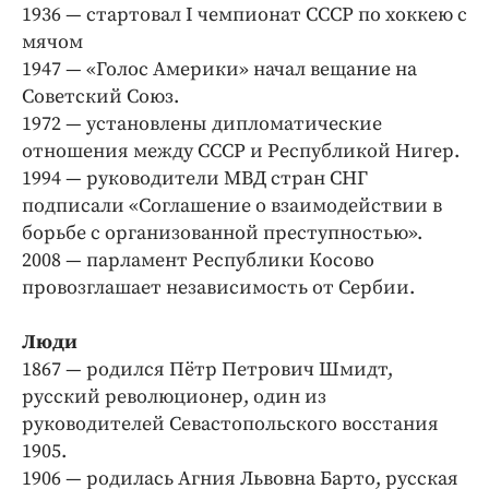
Интересное чтиво
1936 — стартовал I чемпионат СССР по хоккею с
Клиника года
мячом
1947 — «Голос Америки» начал вещание на
Бренд года
Советский Союз.
Работодатель года
1972 — установлены дипломатические
отношения между СССР и Республикой Нигер.
1994 — руководители МВД стран СНГ
подписали «Соглашение о взаимодействии в
борьбе с организованной преступностью».
2008 — парламент Республики Косово
провозглашает независимость от Сербии.
Люди
1867 — родился Пётр Петрович Шмидт,
русский революционер, один из
руководителей Севастопольского восстания
1905.
1906 — родилась Агния Львовна Барто, русская