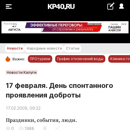
+21...+22 °С
РЕКЛАМА
Новости
Народные новости
Статьи
ПРОтуризм
График отключений воды
Клиника г
Важно:
РУБРИКИ
Новости Калуги
Обнинск
17 февраля. День спонтанного
Новости компаний
проявления доброты
Статьи
Народные новости
17.02.2009, 09:22
Авто и транспорт
Праздники, события, люди.
Благоустройство
0
1988