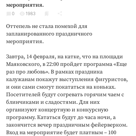
Криминал
мероприятия.
Культура
0
1983
Недвижимость и ЖКХ
Оттепель не стала помехой для
Образование
запланированного праздничного
Общество
мероприятия.
Погода
Завтра, 14 февраля, на катке, что на площади
Праздники
Маяковского, в 22:00 пройдет программа «Еще
Происшествия
раз про любовь». В рамках праздника
Спорт
калужанам покажут выступления фигуристов,
Экономика и бизнес
и они сами смогут покататься на коньках.
Посетителей будут согревать горячим чаем с
ПРОЕКТЫ
блинчиками и сладостями. Для них
организуют концертную и конкурсную
Блоги
программу. Кататься будут до часа ночи, а
Издания
закончится вечер праздничным фейерверком.
Медиаперсона
Вход на мероприятие будет платным – 100