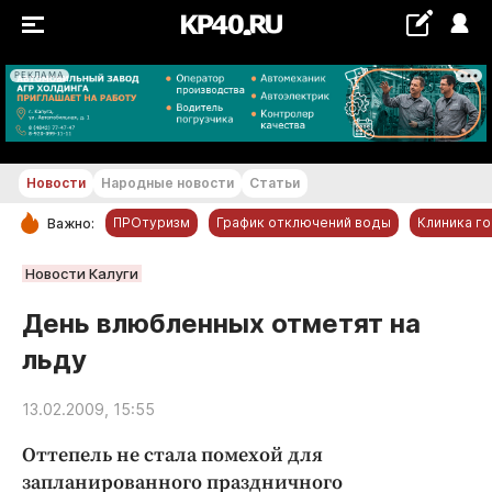
РЕКЛАМА
+16...+17 °С
Новости
Народные новости
Статьи
ПРОтуризм
График отключений воды
Клиника г
Важно:
РУБРИКИ
Новости Калуги
Обнинск
День влюбленных отметят на
Новости компаний
льду
Статьи
Народные новости
13.02.2009, 15:55
Авто и транспорт
Оттепель не стала помехой для
Благоустройство
запланированного праздничного