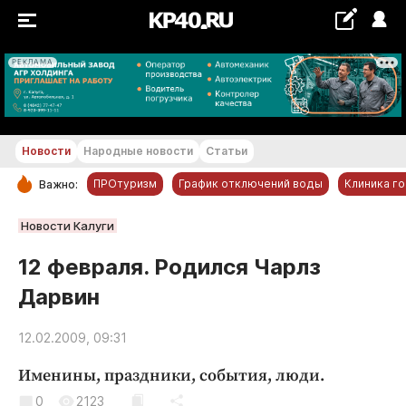
РЕКЛАМА
+17...+18 °С
Новости
Народные новости
Статьи
ПРОтуризм
График отключений воды
Клиника г
Важно:
РУБРИКИ
Новости Калуги
Обнинск
12 февраля. Родился Чарлз
Новости компаний
Дарвин
Статьи
Народные новости
12.02.2009, 09:31
Авто и транспорт
Именины, праздники, события, люди.
Благоустройство
0
2123