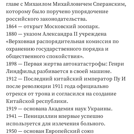
Интересное чтиво
главе с Михаилом Михайловичем Сперанским,
Клиника года
которому было поручено упорядочение
российского законодательства.
Бренд года
1864 — открыт Московский зоопарк.
Работодатель года
1880 — указом Александра II учреждена
«Верховная распорядительная комиссия по
охранению государственного порядка и
общественного спокойствия».
1898 — Первая жертва автокатастрофы: Генри
Линдфильд разбивается в своей машине.
1912 — Последний китайский император Пу И
после революции 1911 года официально
отрекся от трона и согласился на создание
Китайской республики.
1919 — основана Академия наук Украины.
1941 — Пенициллин впервые успешно
используется для излечения больного.
1950 — основан Европейский союз