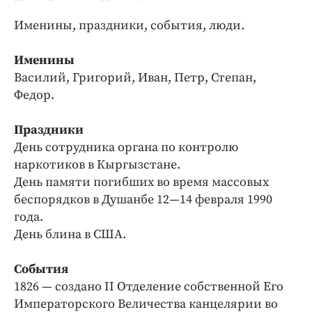
Криминал
Именины, праздники, события, люди.
Культура
Недвижимость и ЖКХ
Именины
Образование
Василий, Григорий, Иван, Петр, Степан,
Общество
Федор.
Погода
Праздники
Праздники
День сотрудника органа по контролю
Происшествия
наркотиков в Кыргызстане.
Спорт
День памяти погибших во время массовых
Экономика и бизнес
беспорядков в Душанбе 12—14 февраля 1990
года.
ПРОЕКТЫ
День блина в США.
Блоги
События
Издания
1826 — создано II Отделение собственной Его
Медиаперсона
Императорского Величества канцелярии во