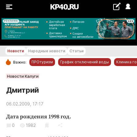
РЕКЛАМА
+24...+25 °С
Новости
Народные новости
Статьи
ПРОтуризм
График отключений воды
Клиника г
Важно:
РУБРИКИ
Новости Калуги
Обнинск
Дмитрий
Новости компаний
06.02.2009, 17:17
Статьи
Народные новости
Дата рождения 1998 год.
Авто и транспорт
0
1982
Благоустройство