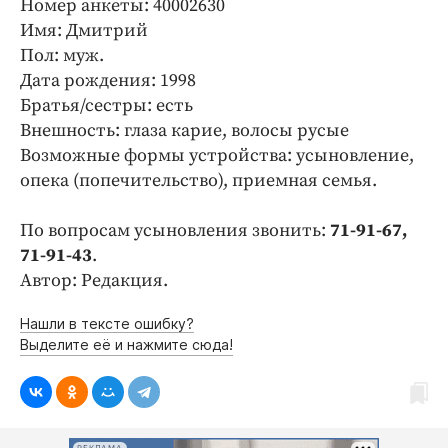
Номер анкеты: 40002630
Криминал
Имя: Дмитрий
Культура
Пол: муж.
Недвижимость и ЖКХ
Дата рождения: 1998
Образование
Братья/сестры: есть
Внешность: глаза карие, волосы русые
Общество
Возможные формы устройства: усыновление,
Погода
опека (попечительство), приемная семья.
Праздники
Происшествия
По вопросам усыновления звонить:
71-91-67,
Спорт
71-91-43
.
Автор: Редакция.
Экономика и бизнес
ПРОЕКТЫ
Нашли в тексте ошибку?
Выделите её и нажмите сюда!
Блоги
Издания
Медиаперсона