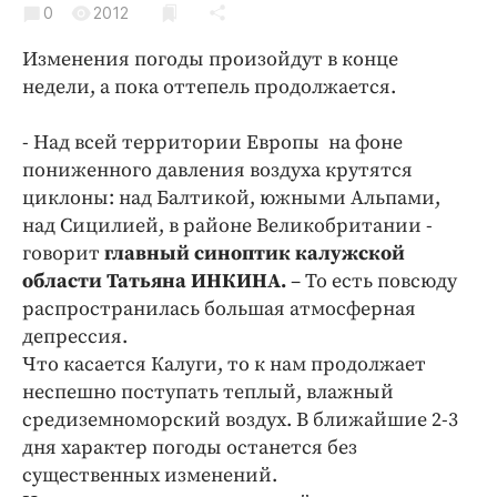
0
Криминал
2012
Культура
Изменения погоды произойдут в конце
Недвижимость и ЖКХ
недели, а пока оттепель продолжается.
Образование
- Над всей территории Европы на фоне
Общество
пониженного давления воздуха крутятся
Погода
циклоны: над Балтикой, южными Альпами,
Праздники
над Сицилией, в районе Великобритании -
Происшествия
говорит
главный синоптик калужской
области Татьяна ИНКИНА.
– То есть повсюду
Спорт
распространилась большая атмосферная
Экономика и бизнес
депрессия.
ПРОЕКТЫ
Что касается Калуги, то к нам продолжает
неспешно поступать теплый, влажный
Блоги
средиземноморский воздух. В ближайшие 2-3
Издания
дня характер погоды останется без
Медиаперсона
существенных изменений.