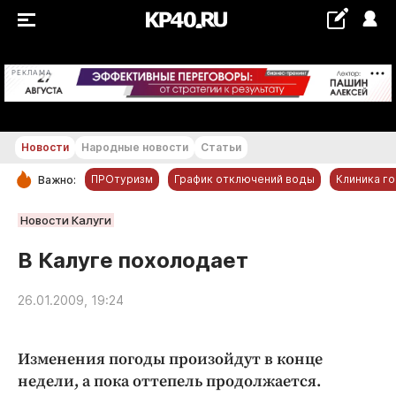
+17...+18 °С
РЕКЛАМА
Новости
Народные новости
Статьи
ПРОтуризм
График отключений воды
Клиника г
Важно:
РУБРИКИ
Новости Калуги
Обнинск
В Калуге похолодает
Новости компаний
26.01.2009, 19:24
Статьи
Народные новости
Авто и транспорт
Изменения погоды произойдут в конце
недели, а пока оттепель продолжается.
Благоустройство