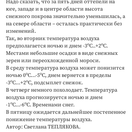
Надо сказать, что за пять дней оттепели на
Интересное чтиво
юге, западе и в центре области высота
Клиника года
снежного покрова значительно уменьшилась, а
Бренд года
на севере области – осталась практически без
Работодатель года
изменений.
Так, во вторник температура воздуха
о
о
предполагается ночью и днем -3
С..+2
С.
Местами небольшие осадки в виде снежных
зерен или переохложденной мороси.
В среду температура воздуха может понизится
о
о
ночью 0
С…-5
С, днем вернется в пределы
о
о
-3
С…+2
С, подсыплет снежок.
В четверг немного похолодает. Температура
воздуха прогнозируется ночью и днем
о
о
-1
С…-6
С. Временами снег.
В пятницу ожидается дальнейшее постепенное
понижение температуры воздуха.
Автор: Светлана ТЕПЛЯКОВА.