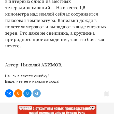
в интервью одной из местных
Интересное чтиво
телерадиокомпаний. – На высоте 1,5
Клиника года
километра над землей сейчас сохраняется
Бренд года
плюсовая температура. Капельки дождя в
Работодатель года
полете замерзают и выпадают в виде снежных
зерен. Это даже не снежинка, а крупинка
природного происхождения, так что бояться
нечего.
Автор: Николай АКИМОВ.
Нашли в тексте ошибку?
Выделите её и нажмите сюда!
РЕКЛАМА