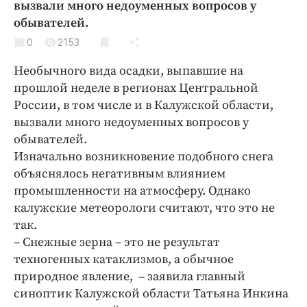
вызвали много недоуменных вопросов у
Криминал
обывателей.
Культура
0
2153
Недвижимость и ЖКХ
Необычного вида осадки, выпавшие на
Образование
прошлой неделе в регионах Центральной
Общество
России, в том числе и в Калужской области,
Погода
вызвали много недоуменных вопросов у
Праздники
обывателей.
Происшествия
Изначально возникновение подобного снега
объяснялось негативным влиянием
Спорт
промышленности на атмосферу. Однако
Экономика и бизнес
калужские метеорологи считают, что это не
ПРОЕКТЫ
так.
– Снежные зерна – это не результат
Блоги
техногенных катаклизмов, а обычное
Издания
природное явление, – заявила главный
Медиаперсона
синоптик Калужской области Татьяна Инкина