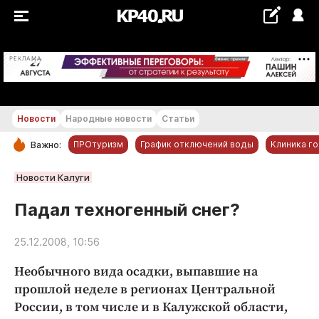
+20...+21 °С
РЕКЛАМА
Новости
Народные новости
Статьи
ПРОтуризм
График отключений воды
Клиника г
Важно:
РУБРИКИ
Новости Калуги
Обнинск
Падал техногенный снег?
Новости компаний
25.12.2008, 10:56
Статьи
Народные новости
Необычного вида осадки, выпавшие на
Авто и транспорт
прошлой неделе в регионах Центральной
России, в том числе и в Калужской области,
Благоустройство