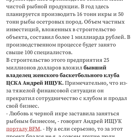
Интересное чтиво
чистой рыбной продукции. В год здесь
Клиника года
планируется производить 16 тонн икры и 50
Бренд года
тонн рыбы осетровых пород. Объем частных
инвестиций, вложенных в строительство
Работодатель года
объекта, составил более 1 миллиарда рублей. В
производственном процессе будет занято
свыше 100 специалистов.
В строительство этого предприятия 25
миллионов долларов вложил
бывший
владелец женского баскетбольного клуба
ЦСКА Андрей ИЩУК.
Примечательно, что из-
за тяжелой финансовой ситуации он
прекратил сотрудничество с клубом и продал
свой бизнес.
- Любовь к черной икре заставила заняться
рыбным бизнесом, - говорит Андрей ИЩУК
порталу BFM
. - Ну а если серьезно, то за этот
проект брался не я, а совсем другие люди.