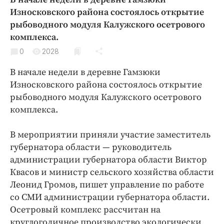
Криминал
Износковского района состоялось открытие
Культура
рыбоводного модуля Калужского осетрового
комплекса.
Недвижимость и ЖКХ
Образование
0
2028
Общество
В начале недели в деревне Гамзюки
Погода
Износковского района состоялось открытие
рыбоводного модуля Калужского осетрового
Праздники
комплекса.
Происшествия
Спорт
В мероприятии приняли участие заместитель
Экономика и бизнес
губернатора области — руководитель
администрации губернатора области Виктор
ПРОЕКТЫ
Квасов и министр сельского хозяйства области
Блоги
Леонид Громов, пишет управление по работе
со СМИ администрации губернатора области.
Издания
Осетровый комплекс рассчитан на
Медиаперсона
круглогодичное производство экологически