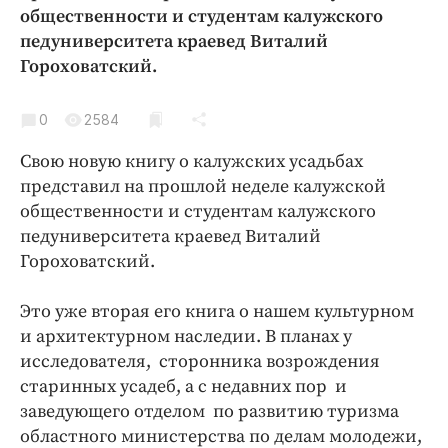
Криминал
общественности и студентам калужского
педуниверситета краевед Виталий
Культура
Гороховатский.
Недвижимость и ЖКХ
Образование
0
2584
Общество
Свою новую книгу о калужских усадьбах
Погода
представил на прошлой неделе калужской
Праздники
общественности и студентам калужского
Происшествия
педуниверситета краевед Виталий
Спорт
Гороховатский.
Экономика и бизнес
Это уже вторая его книга о нашем культурном
ПРОЕКТЫ
и архитектурном наследии. В планах у
исследователя, сторонника возрождения
Блоги
старинных усадеб, а с недавних пор и
Издания
заведующего отделом по развитию туризма
Медиаперсона
областного министерства по делам молодежи,