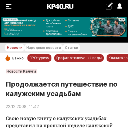
РЕКЛАМА
+22...+23 °С
Новости
Народные новости
Статьи
ПРОтуризм
График отключений воды
Клиника г
Важно:
РУБРИКИ
Новости Калуги
Обнинск
Продолжается путешествие по
Новости компаний
калужским усадьбам
Статьи
Народные новости
22.12.2008, 11:42
Авто и транспорт
Свою новую книгу о калужских усадьбах
Благоустройство
представил на прошлой неделе калужской