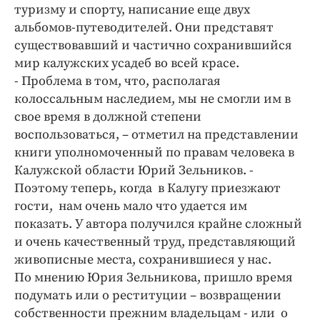
Интересное чтиво
туризму и спорту, написание еще двух
Клиника года
альбомов-путеводителей. Они представят
существовавший и частично сохранившийся
Бренд года
мир калужских усадеб во всей красе.
Работодатель года
- Проблема в том, что, располагая
колоссальным наследием, мы не смогли им в
свое время в должной степени
воспользоваться, – отметил на представлении
книги уполномоченный по правам человека в
Калужской области Юрий Зельников. -
Поэтому теперь, когда в Калугу приезжают
гости, нам очень мало что удается им
показать. У автора получился крайне сложный
и очень качественный труд, представляющий
живописные места, сохранившиеся у нас.
По мнению Юрия Зельникова, пришло время
подумать или о реституции – возвращении
собственности прежним владельцам - или о