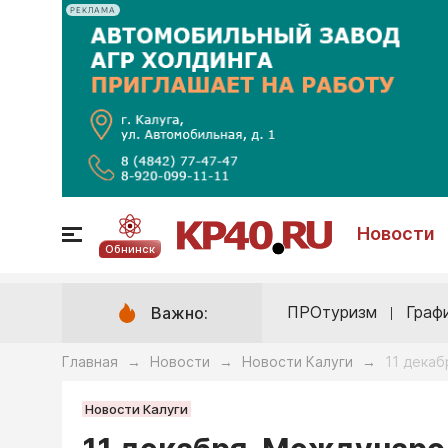
РЕКЛАМА
Новости
Обнинск
ПРОтуризм
Граф
Важно:
Главная
Новости
Новости Калуги
11 дека
→
→
→
Новости Калуги