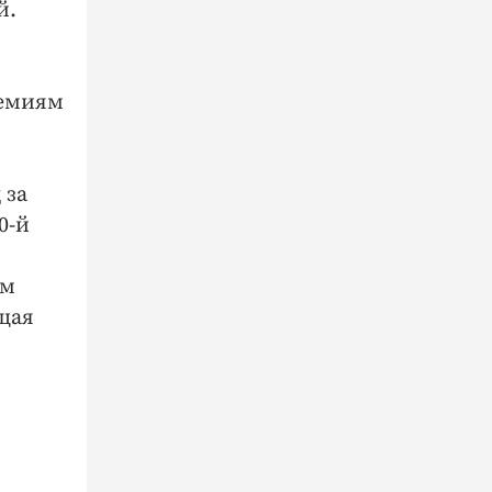
й.
ремиям
 за
0-й
ым
щая