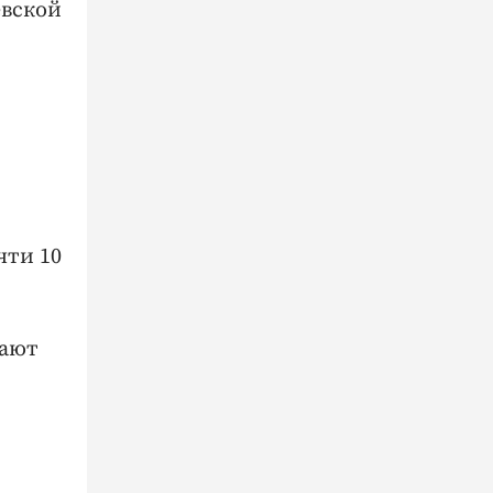
евской
чти 10
вают