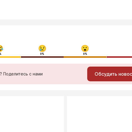
%
0%
0%
Обсудить ново
ь? Поделитесь с нами