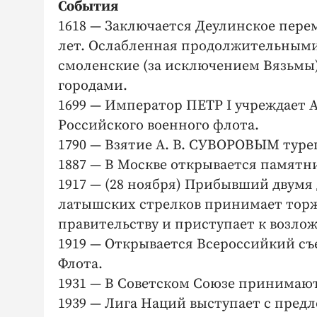
События
1618 — Заключается Деулинское пере
лет. Ослабленная продолжительными
смоленские (за исключением Вязьмы),
городами.
1699 — Император ПЕТР I учреждает 
Российского военного флота.
1790 — Взятие А. В. СУВОРОВЫМ туре
1887 — В Москве открывается памятн
1917 — (28 ноября) Прибывший двумя
латышских стрелков принимает торж
правительству и приступает к возло
1919 — Открывается Всероссийкий съ
Флота.
1931 — В Советском Союзе принимаю
1939 — Лига Наций выступает с пред