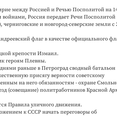
мрие между Россией и Речью Посполитой на 14
 войнами, Россия передает Речи Посполитой
 черниговские и новгород-северские земли с 
Андреевский флаг в качестве официального фл
цкой крепости Измаил.
ик героям Плевны.
 днями раньше в Петроград сводный батальон
ественную присягу верности советскому
женным на него обязанностям - охране Смольн
езд (совещание) политработников Красной Ар
тся Правила уличного движения.
ложением к СССР начать переговоры об