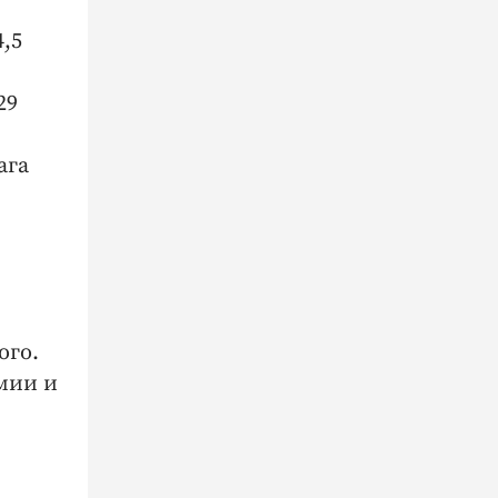
,5
29
ага
ого.
мии и