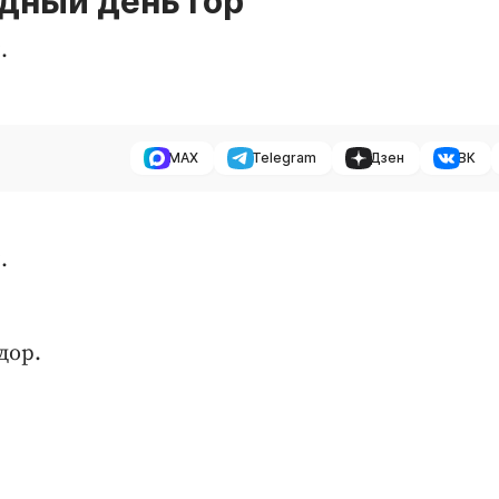
дный день гор
.
MAX
Telegram
Дзен
ВК
.
дор.