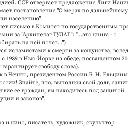
дией. ССР отвергает предложение Лиги Наци
мает постановление "О мерах по дальнейшему
щи населению".
т письмо в Комитет по государственным п
ии за "Архипелаг ГУЛАГ": "...это книга - о
бирать на ней почет...")
я исламистами к смерти за кощунства, вслед
с 1989 в Нью-Йорке на обеде, посвященном 20
гарантирует свободу слова).
ск в Чечню, президентом России Б. Н. Ельцин
ссии! Знайте, что, выполняя свой долг, защи
твие ее граждан, вы находитесь под защитой
уции и законов".
ра и кино, писатель, художник, скульптор