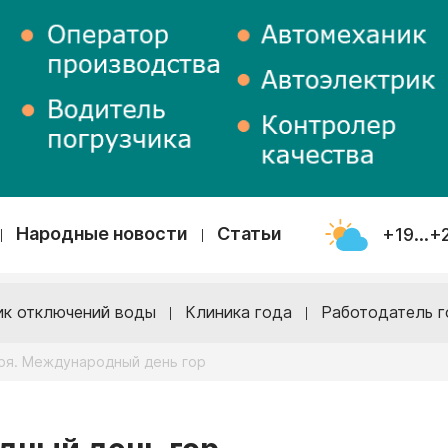
Народные новости
Статьи
+19...+
ик отключений воды
Клиника года
Работодатель г
бря. Международный день гор