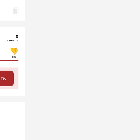
0
оценили
0%
сть