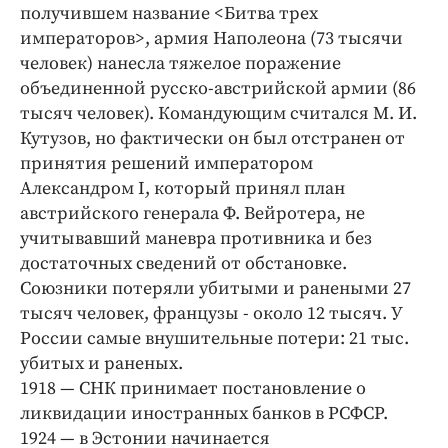
Интересное чтиво
получившем название <Битва трех
Клиника года
императоров>, армия Наполеона (73 тысячи
человек) нанесла тяжелое поражение
Бренд года
объединенной русско-австрийской армии (86
Работодатель года
тысяч человек). Командующим считался М. И.
Кутузов, но фактически он был отстранен от
принятия решений императором
Александром I, который принял план
австрийского генерала Ф. Вейротера, не
учитывавший маневра противника и без
достаточных сведений от обстановке.
Союзники потеряли убитыми и ранеными 27
тысяч человек, французы - около 12 тысяч. У
России самые внушительные потери: 21 тыс.
убитых и раненых.
1918 — СНК принимает постановление о
ликвидации иностранных банков в РСФСР.
1924 — в Эстонии начинается