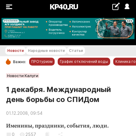
РЕКЛАМА
+21...+22 °С
Новости
Народные новости
Статьи
ПРОтуризм
График отключений воды
Клиника г
Важно:
РУБРИКИ
Новости Калуги
Обнинск
1 декабря. Международный
Новости компаний
день борьбы со СПИДом
Статьи
Народные новости
01.12.2008, 09:54
Авто и транспорт
Именины, праздники, события, люди.
Благоустройство
0
2557