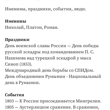
Криминал
Именины, праздники, события, люди.
Культура
Недвижимость и ЖКХ
Именины
Образование
Николай, Платон, Роман.
Общество
Праздники
Погода
День воинской славы России — День победы
Праздники
русской эскадры под командованием П. С.
Происшествия
Нахимова над турецкой эскадрой у мыса
Спорт
Синоп (1853).
Экономика и бизнес
Международный день борьбы со СПИДом.
День объединения Румынии - Национальный
ПРОЕКТЫ
день в Румынии.
Блоги
События
Издания
1803 — К России присоединяется Мингрелия.
Медиаперсона
1805 — Аустерлицкое сражение. В сражении,