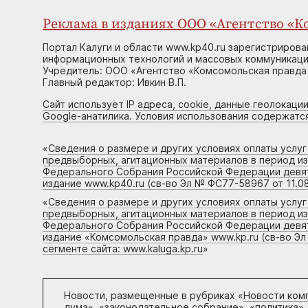
Реклама в изданиях ООО «Агентство «Ко
Портал Калуги и области www.kp40.ru зарегистрирова
информационных технологий и массовых коммуникаций
Учредитель: ООО «Агентство «Комсомольская правда 
Главный редактор: Ивкин В.П.
Сайт использует IP адреса, cookie, данные геолокации
Google-анатилика. Условия использования содержатс
«
Сведения о размере и других условиях оплаты услу
предвыборных, агитационных материалов в период и
Федерального Собрания Российской Федерации девято
издание www.kp40.ru (св-во Эл № ФС77-58967 от 11.08
«
Сведения о размере и других условиях оплаты услу
предвыборных, агитационных материалов в период и
Федерального Собрания Российской Федерации девято
издание «Комсомольская правда» www.kp.ru (св-во Эл
сегменте сайта: www.kaluga.kp.ru
»
Новости, размещенные в рубриках «
Новости ком
дума», «законодательное собрание», «политика»,