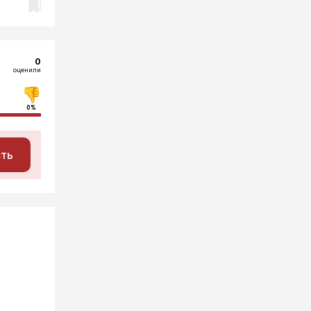
0
оценили
0%
сть