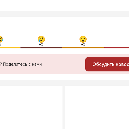
%
0%
0%
Обсудить ново
ь? Поделитесь с нами