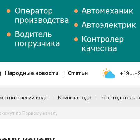
Народные новости
Статьи
+19...+
ик отключений воды
Клиника года
Работодатель г
окажут по Первому каналу