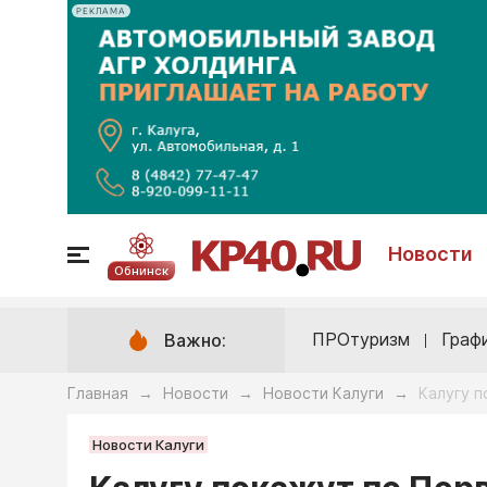
РЕКЛАМА
Новости
Обнинск
ПРОтуризм
Граф
Важно:
Главная
Новости
Новости Калуги
Калугу п
→
→
→
Новости Калуги