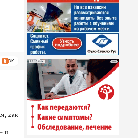
ОК
РЕКЛАМА
м, как
– и