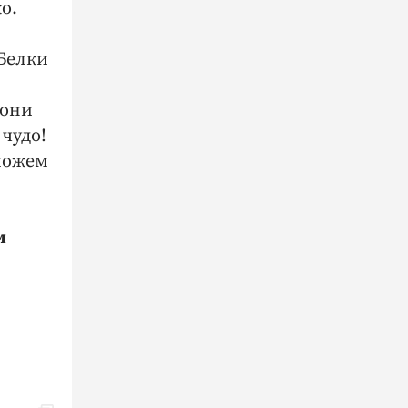
о.
Белки
 они
 чудо!
сможем
м