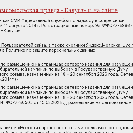
мсомольская правда - Калуга» и на сайте
н как СМИ Федеральной службой по надзору в сфере связи,
 11 августа 2014 г. Регистрационный номер: Эл №ФС77-58967
– Калуга»
 Пользователей сайта, а также счетчики Яндекс.Метрика, Livein
я в Политике по защите персональных данных.
г по размещению на страницах сетевого издания для размеще
збирательной кампании по выборам в Государственную Думу
го созыва, назначенных на 18 – 20 сентября 2026 года. Сете
.2014г.)
»
г по размещению на страницах сетевого издания для размеще
збирательной кампании по выборам в Государственную Думу
го созыва, назначенных на 18 – 20 сентября 2026 года. Сете
 № ФС77-80505 от 15.03.2021г.), размещение на региональном
паний
» и «
Новости партнеров
» с тегами «реклама», «городская
 «область», «Городской голова Калуги» публикуются на