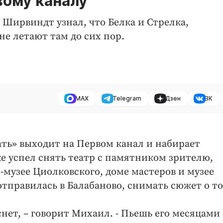
вому каналу
Ширвиндт узнал, что Белка и Стрелка,
 не летают там до сих пор.
MAX
Telegram
Дзен
ВК
ать» выходит на Первом канал и набирает
е успел снять театр с памятником зрителю,
-музее Циолковского, доме мастеров и музее
тправилась в Балабаново, снимать сюжет о то
снет, – говорит Михаил. - Пьешь его месяцами 