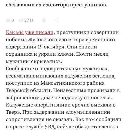
Криминал
сбежавших из изолятора преступников.
Культура
0
2711
Недвижимость и ЖКХ
Образование
Как мы уже писали,
преступники совершили
Общество
побег из Жуковского изолятора временного
содержания 19 октября. Они споили
Погода
охранника и украли ключи. Почти месяц
Праздники
мужчины скрывались.
Происшествия
Сообщение о подозрительных мужчинах,
Спорт
весьма напоминающих калужских беглецов,
Экономика и бизнес
поступило из Максатихинского района
Тверской области. Неизвестные проживали в
ПРОЕКТЫ
заброшенном доме неподалеку от поселка.
Калужские оперативники срочно выехали в
Блоги
Тверь. При задержании злоумышленники
Издания
сопротивления не оказали. Как нам сообщили
Медиаперсона
в пресс-службе УВД, сейчас оба доставлены в