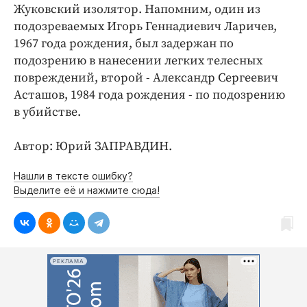
Интересное чтиво
Жуковский изолятор. Напомним, один из
Клиника года
подозреваемых Игорь Геннадиевич Ларичев,
1967 года рождения, был задержан по
Бренд года
подозрению в нанесении легких телесных
Работодатель года
повреждений, второй - Александр Сергеевич
Асташов, 1984 года рождения - по подозрению
в убийстве.
Автор: Юрий ЗАПРАВДИН.
Нашли в тексте ошибку?
Выделите её и нажмите сюда!
РЕКЛАМА