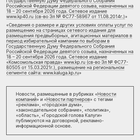
Государственную Думу Федерального Собрания
Российской Федерации девятого созыва, назначенных на
18 – 20 сентября 2026 года. Сетевое издание
www.kp40.ru (св-во Эл № ФС77-58967 от 11.08.2014г.)
»
«
Сведения о размере и других условиях оплаты услуг по
размещению на страницах сетевого издания для
размещения предвыборных, агитационных материалов в
период избирательной кампании по выборам в
Государственную Думу Федерального Собрания
Российской Федерации девятого созыва, назначенных на
18 – 20 сентября 2026 года. Сетевое издание
«Комсомольская правда» www.kp.ru (св-во Эл № ФС77-
80505 от 15.03.2021г.), размещение на региональном
сегменте сайта: www.kaluga.kp.ru
»
Новости, размещенные в рубриках «
Новости
компаний
» и «
Новости партнеров
» с тегами
«реклама», «городская дума»,
«законодательное собрание», «политика»,
«область», «Городской голова Калуги»
публикуются на договорной, рекламно-
информационной основе.