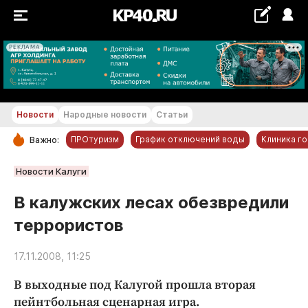
РЕКЛАМА
+16...+17 °С
Новости
Народные новости
Статьи
ПРОтуризм
График отключений воды
Клиника г
Важно:
РУБРИКИ
Новости Калуги
Обнинск
В калужских лесах обезвредили
Новости компаний
террористов
Статьи
Народные новости
17.11.2008, 11:25
Авто и транспорт
В выходные под Калугой прошла вторая
Благоустройство
пейнтбольная сценарная игра.