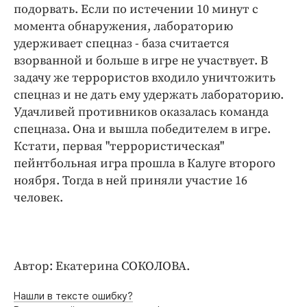
Интересное чтиво
подорвать. Если по истечении 10 минут с
Клиника года
момента обнаружения, лабораторию
удерживает спецназ - база считается
Бренд года
взорванной и больше в игре не участвует. В
Работодатель года
задачу же террористов входило уничтожить
спецназ и не дать ему удержать лабораторию.
Удачливей противников оказалась команда
спецназа. Она и вышла победителем в игре.
Кстати, первая "террористическая"
пейнтбольная игра прошла в Калуге второго
ноября. Тогда в ней приняли участие 16
человек.
Автор: Екатерина СОКОЛОВА.
Нашли в тексте ошибку?