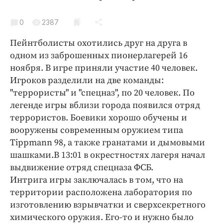
Криминал
Культура
0
2387
Недвижимость и ЖКХ
Пейнтболисты охотились друг на друга в
Образование
одном из заброшенных пионерлагерей 16
Общество
ноября. В игре приняли участие 40 человек.
Игроков разделили на две команды:
Погода
"террористы" и "спецназ", по 20 человек. По
Праздники
легенде игры вблизи города появился отряд
Происшествия
террористов. Боевики хорошо обучены и
Спорт
вооружены современным оружием типа
Экономика и бизнес
Tippmann 98, а также гранатами и дымовыми
шашками.В 13:01 в окрестностях лагеря начал
ПРОЕКТЫ
выдвижение отряд спецназа ФСБ.
Интрига игры заключалась в том, что на
Блоги
территории расположена лаборатория по
Издания
изготовлению взрывчатки и сверхсекретного
Медиаперсона
химического оружия. Его-то и нужно было