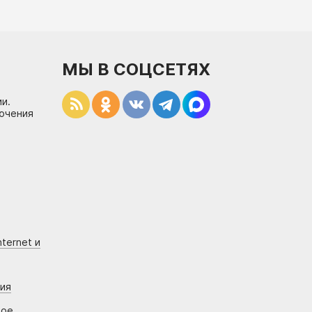
МЫ В СОЦСЕТЯХ
и.
лючения
ternet и
ния
вое