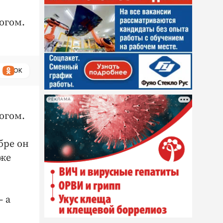
огом.
ОК
РЕКЛАМА
огом.
бре он
 же
– а