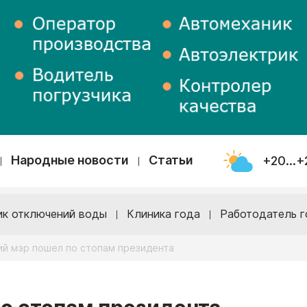
Народные новости
Статьи
+20...+
ик отключений воды
Клиника года
Работодатель г
ий мэр пошел по стопам президента