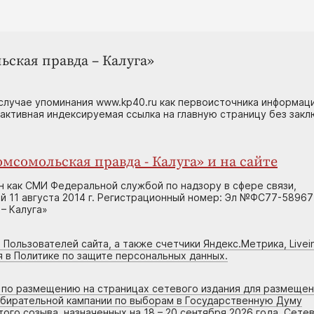
ьская правда – Калуга»
случае упоминания www.kp40.ru как первоисточника информаци
 активная индексируемая ссылка на главную страницу без зак
мсомольская правда - Калуга» и на сайте
н как СМИ Федеральной службой по надзору в сфере связи,
 11 августа 2014 г. Регистрационный номер: Эл №ФС77-58967
– Калуга»
 Пользователей сайта, а также счетчики Яндекс.Метрика, Livein
я в Политике по защите персональных данных.
г по размещению на страницах сетевого издания для размеще
збирательной кампании по выборам в Государственную Думу
го созыва, назначенных на 18 – 20 сентября 2026 года. Сете