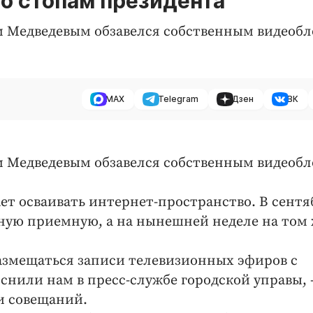
о стопам президента
 Медведевым обзавелся собственным видеобл
MAX
Telegram
Дзен
ВК
 Медведевым обзавелся собственным видеобл
т осваивать интернет-пространство. В сентя
ную приемную, а на нынешней неделе на том
размещаться записи телевизионных эфиров с
снили нам в пресс-службе городской управы, 
 и совещаний.