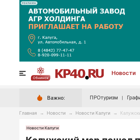
РЕКЛАМА
Новости
Обнинск
ПРОтуризм
Граф
Важно:
Главная
Новости
Новости Калуги
Калужск
→
→
→
Новости Калуги