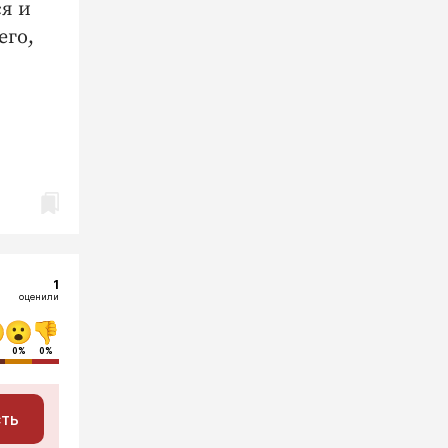
ся и
его,
1
оценили
0%
0%
сть