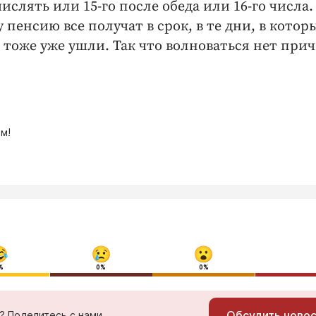
ислять или 15-го после обеда или 16-го числа.
пенсию все получат в срок, в те дни, в котор
тоже уже ушли. Так что волноваться нет прич
м!
%
0%
0%
Обсудить ново
ь? Поделитесь с нами