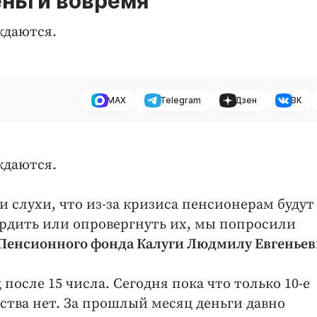
еньги вовремя
ждаются.
MAX
Telegram
Дзен
ВК
ждаются.
и слухи, что из-за кризиса пенсионерам будут
рдить или опровергнуть их, мы попросили
 Пенсионного фонда Калуги Людмилу Евгеньев
после 15 числа. Сегодня пока что только 10-е
йства нет. За прошлый месяц деньги давно