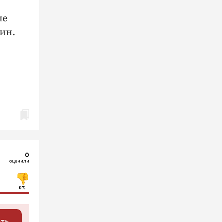
ые
ин.
0
оценили
0%
сть