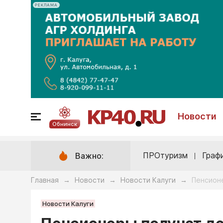
РЕКЛАМА
Новости
Обнинск
ПРОтуризм
Граф
Важно:
Главная
Новости
Новости Калуги
Пенсион
→
→
→
Новости Калуги