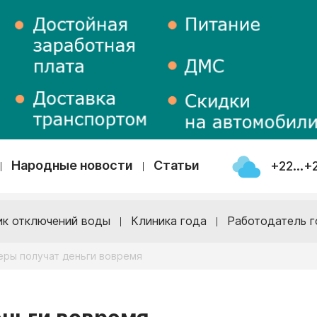
Народные новости
Статьи
+22...+
ик отключений воды
Клиника года
Работодатель г
еры получат деньги вовремя