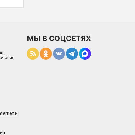
МЫ В СОЦСЕТЯХ
и.
лючения
ternet и
ния