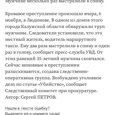
Мужчине несколько раз выстрелили в спину.
Криминал
Культура
Кровавое преступление произошло вчера, 6
Недвижимость и ЖКХ
ноября, в Людинове. В одном из домов этого
города Калужской области обнаружили труп
Образование
мужчины. Следователи установили, что это
Общество
местный житель, водитель маршрутного
Погода
такси. Ему два раза выстрелили в спину и один
Праздники
раз в голову, сообщает пресс-служба УВД. От
Происшествия
этих ранений 35-летний мужчина скончался.
Сейчас виновные в преступлении
Спорт
разыскиваются, создана следственно-
Экономика и бизнес
оперативная группа. Возбуждено уголовное
ПРОЕКТЫ
дело по статье «Убийство», сообщает
Следственный комитет при прокуратуре.
Блоги
Автор: Сергей ПЕТРОВ.
Издания
Нашли в тексте ошибку?
Медиаперсона
Выделите её и нажмите сюда!