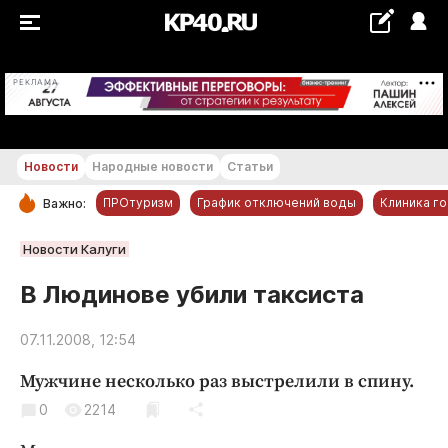
+27...+28 °С
РЕКЛАМА
Новости
Народные новости
Статьи
ПРОтуризм
График отключений воды
Клиника г
Важно:
РУБРИКИ
Новости Калуги
Обнинск
В Людинове убили таксиста
Новости компаний
07.11.2008, 12:54
Статьи
Народные новости
Мужчине несколько раз выстрелили в спину.
Авто и транспорт
0
2214
Благоустройство