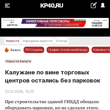
+26...+27 °С
РЕКЛАМА
Новости
Народные новости
Статьи
ПРОтуризм
График отключений воды
Клиника г
Важно:
РУБРИКИ
Новости Калуги
Обнинск
Калужане по вине торговых
Новости компаний
центров остались без парковок
Статьи
Народные новости
23.10.2008, 16:25
Авто и транспорт
При строительстве зданий ГИБДД обещали
Благоустройство
оборудовать парковки, но не сделали этого.