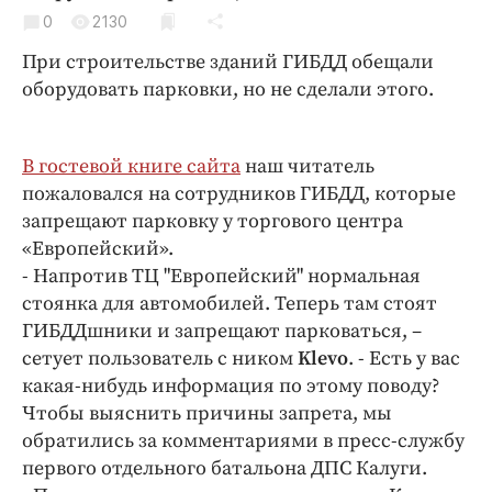
Криминал
0
2130
Культура
При строительстве зданий ГИБДД обещали
Недвижимость и ЖКХ
оборудовать парковки, но не сделали этого.
Образование
Общество
В гостевой книге сайта
наш читатель
Погода
пожаловался на сотрудников ГИБДД, которые
Праздники
запрещают парковку у торгового центра
Происшествия
«Европейский».
- Напротив ТЦ "Европейский" нормальная
Спорт
стоянка для автомобилей. Теперь там стоят
Экономика и бизнес
ГИБДДшники и запрещают парковаться, –
ПРОЕКТЫ
сетует пользователь с ником
Klevo
. - Есть у вас
какая-нибудь информация по этому поводу?
Блоги
Чтобы выяснить причины запрета, мы
Издания
обратились за комментариями в пресс-службу
Медиаперсона
первого отдельного батальона ДПС Калуги.