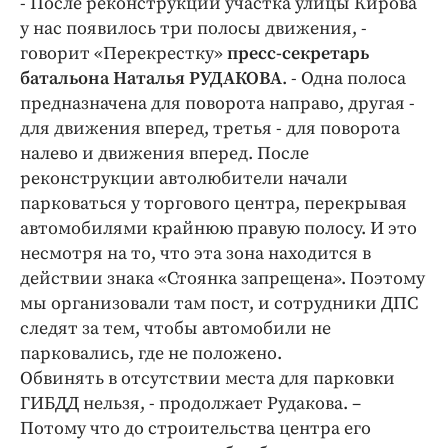
- После реконструкции участка улицы Кирова
Интересное чтиво
у нас появилось три полосы движения, -
Клиника года
говорит «Перекрестку»
пресс-секретарь
Бренд года
батальона Наталья РУДАКОВА
. - Одна полоса
Работодатель года
предназначена для поворота направо, другая -
для движения вперед, третья - для поворота
налево и движения вперед. После
реконструкции автолюбители начали
парковаться у торгового центра, перекрывая
автомобилями крайнюю правую полосу. И это
несмотря на то, что эта зона находится в
действии знака «Стоянка запрещена». Поэтому
мы организовали там пост, и сотрудники ДПС
следят за тем, чтобы автомобили не
парковались, где не положено.
Обвинять в отсутствии места для парковки
ГИБДД нельзя, - продолжает Рудакова. –
Потому что до строительства центра его