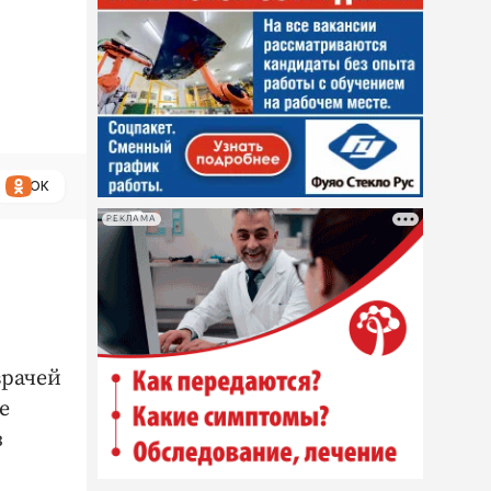
ОК
РЕКЛАМА
врачей
е
з