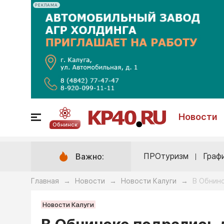
РЕКЛАМА
Новости
Обнинск
ПРОтуризм
Граф
Важно:
Главная
Новости
Новости Калуги
В Обнинс
→
→
→
Новости Калуги