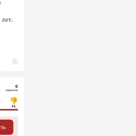
е
 лет.
0
оценили
0%
сть