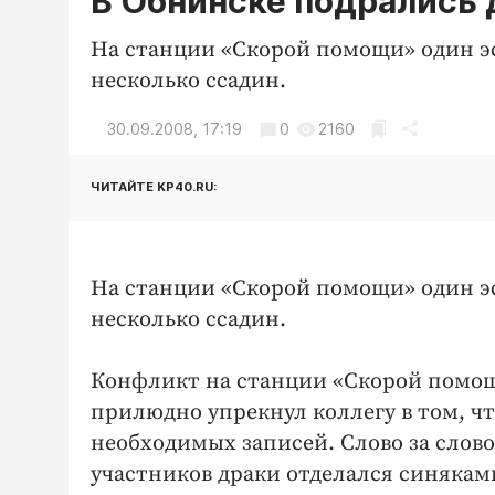
В Обнинске подрались 
На станции «Скорой помощи» один эск
несколько ссадин.
30.09.2008, 17:19
0
2160
ЧИТАЙТЕ KP40.RU:
На станции «Скорой помощи» один эск
несколько ссадин.
Конфликт на станции «Скорой помощи
прилюдно упрекнул коллегу в том, что
необходимых записей. Слово за слово,
участников драки отделался синяками