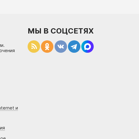
МЫ В СОЦСЕТЯХ
и.
лючения
ternet и
ния
вое