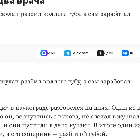
два врача
улап разбил коллеге губу, а сам заработал
MAX
Telegram
Дзен
ВК
улап разбил коллеге губу, а сам заработал
» в наукограде разгорелся на днях. Один из 
 он, вернувшись с вызова, не сделал в журнал
 и они пустили в дело кулаки. В итоге один и
, а его соперник — разбитой губой.