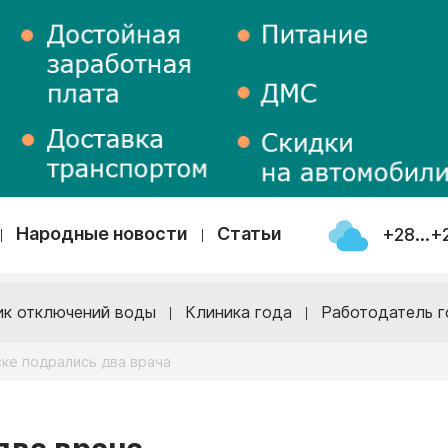
Народные новости
Статьи
+28...+
ик отключений воды
Клиника года
Работодатель г
ке подрались два врача