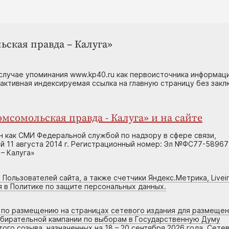
ьская правда – Калуга»
случае упоминания www.kp40.ru как первоисточника информаци
 активная индексируемая ссылка на главную страницу без зак
мсомольская правда - Калуга» и на сайте
н как СМИ Федеральной службой по надзору в сфере связи,
 11 августа 2014 г. Регистрационный номер: Эл №ФС77-58967
– Калуга»
 Пользователей сайта, а также счетчики Яндекс.Метрика, Livein
я в Политике по защите персональных данных.
г по размещению на страницах сетевого издания для размеще
збирательной кампании по выборам в Государственную Думу
го созыва, назначенных на 18 – 20 сентября 2026 года. Сете