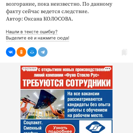
Интересное чтиво
возгорание, пока неизвестно. По данному
Клиника года
факту сейчас ведется следствие.
Автор: Оксана КОЛОСОВА.
Бренд года
Работодатель года
Нашли в тексте ошибку?
Выделите её и нажмите сюда!
РЕКЛАМА