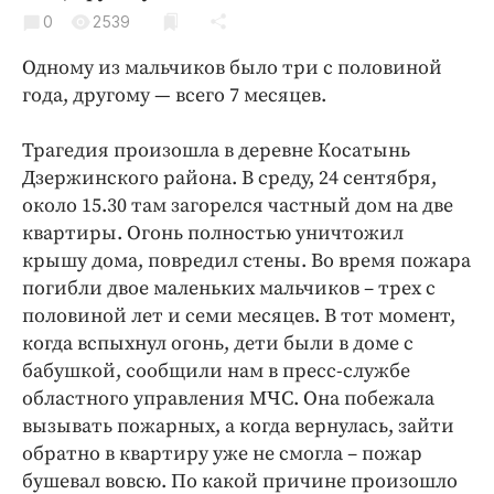
Криминал
0
2539
Культура
Одному из мальчиков было три с половиной
Недвижимость и ЖКХ
года, другому — всего 7 месяцев.
Образование
Общество
Трагедия произошла в деревне Косатынь
Дзержинского района. В среду, 24 сентября,
Погода
около 15.30 там загорелся частный дом на две
Праздники
квартиры. Огонь полностью уничтожил
Происшествия
крышу дома, повредил стены. Во время пожара
Спорт
погибли двое маленьких мальчиков – трех с
Экономика и бизнес
половиной лет и семи месяцев. В тот момент,
когда вспыхнул огонь, дети были в доме с
ПРОЕКТЫ
бабушкой, сообщили нам в пресс-службе
областного управления МЧС. Она побежала
Блоги
вызывать пожарных, а когда вернулась, зайти
Издания
обратно в квартиру уже не смогла – пожар
Медиаперсона
бушевал вовсю. По какой причине произошло