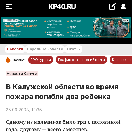
РЕКЛАМА
+22...+23 °С
Новости
Народные новости
Статьи
ПРОтуризм
График отключений воды
Клиника г
Важно:
РУБРИКИ
Новости Калуги
Обнинск
В Калужской области во время
Новости компаний
пожара погибли два ребенка
Статьи
Народные новости
25.09.2008, 12:35
Авто и транспорт
Одному из мальчиков было три с половиной
Благоустройство
года, другому — всего 7 месяцев.