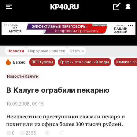
+18...+19 °С
РЕКЛАМА
Новости
Народные новости
Статьи
ПРОтуризм
График отключений воды
Клиника г
Важно:
РУБРИКИ
Новости Калуги
Обнинск
В Калуге ограбили пекарню
Новости компаний
10.09.2008, 09:15
Статьи
Народные новости
Неизвестные преступники связали пекаря и
Авто и транспорт
похитили из офиса более 300 тысяч рублей.
Благоустройство
0
2365