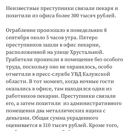
Криминал
Неизвестные преступники связали пекаря и
Культура
похитили из офиса более 300 тысяч рублей.
Недвижимость и ЖКХ
Ограбление произошло в понедельник 8
Образование
сентября около 5 часов утра. Пятеро
Общество
преступников зашли в офис пекарни,
Погода
расположенной на улице Хрустальной.
Праздники
Грабители проникли в помещение без особого
Происшествия
труда, поскольку оно не охранялось, особо
отметили в пресс-службе УВД Калужской
Спорт
области. В тот момент, когда ночные гости
Экономика и бизнес
оказались в офисе, там находился один из
ПРОЕКТЫ
работников пекарни. Преступники связали
его, а затем похитили из административного
Блоги
помещения два металлических ящика с
Издания
деньгами. Общая сумма украденного
Медиаперсона
оценивается в 310 тысяч рублей. Кроме того,