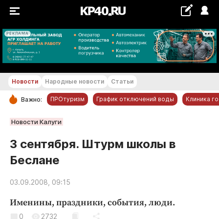
РЕКЛАМА
+16...+17 °С
Новости
Народные новости
Статьи
ПРОтуризм
График отключений воды
Клиника г
Важно:
РУБРИКИ
Новости Калуги
Обнинск
3 сентября. Штурм школы в
Новости компаний
Беслане
Статьи
Народные новости
03.09.2008, 09:15
Авто и транспорт
Именины, праздники, события, люди.
Благоустройство
0
2732