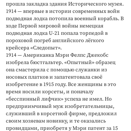
Интересное чтиво
прошла закладка здания Исторического музея.
Клиника года
1914 — впервые в истории современных войн
подводная лодка потопила военный корабль. В
Бренд года
ходе Первой мировой войны немецкая
Работодатель года
подводная лодка U-21 попала торпедой в
пороховой погреб английского лёгкого
крейсера «Следопыт».
1914 — Американка Мэри Фелпс Джекобс
изобрела бюстгальтер. «Опытный» образец
она смастерила с помощью служанки из
носовых платков и запатентовала своё
изобретение в 1915 году. Все женщины в это
время носили корсеты, и поначалу
«бесспинный лифчик» успеха не имел. Но
предприимчивый муж изобретательницы,
служивший в корсетной фирме, предложил
своим хозяевам новинку, и те оказались
провидцами, приобретя у Мэри патент за 15