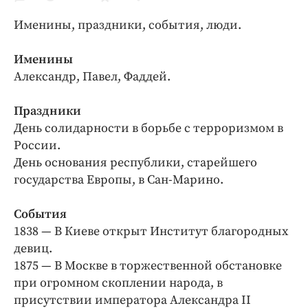
Криминал
Именины, праздники, события, люди.
Культура
Недвижимость и ЖКХ
Именины
Образование
Александр, Павел, Фаддей.
Общество
Праздники
Погода
День солидарности в борьбе с терроризмом в
Праздники
России.
Происшествия
День основания республики, старейшего
Спорт
государства Европы, в Сан-Марино.
Экономика и бизнес
События
ПРОЕКТЫ
1838 — В Киеве открыт Институт благородных
девиц.
Блоги
1875 — В Москве в торжественной обстановке
Издания
при огромном скоплении народа, в
Медиаперсона
присутствии императора Александра II