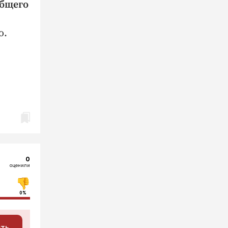
общего
о.
0
оценили
0%
сть