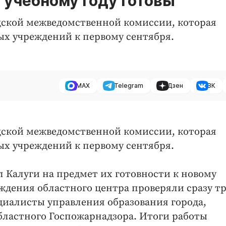
 учебному году готовы
дской межведомственной комиссии, которая
ых учреждений к первому сентября.
MAX
Telegram
Дзен
ВК
дской межведомственной комиссии, которая
ых учреждений к первому сентября.
л Калуги на предмет их готовности к новому
еждения областного центра проверяли сразу т
ециалисты управления образования города,
бластного Госпожарнадзора. Итоги работы