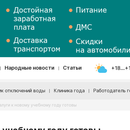
Народные новости
Статьи
+18...+
ик отключений воды
Клиника года
Работодатель г
луги к новому учебному году готовы