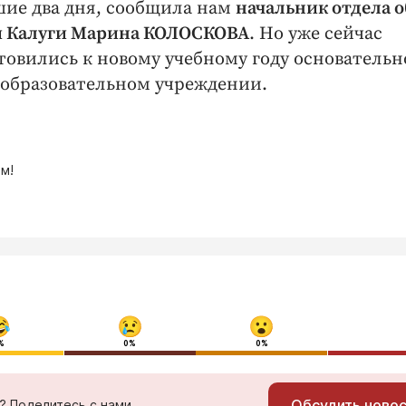
шие два дня, сообщила нам
начальник отдела 
я Калуги Марина КОЛОСКОВА
. Но уже сейчас
товились к новому учебному году основательн
образовательном учреждении.
м!
%
0%
0%
Обсудить ново
ь? Поделитесь с нами