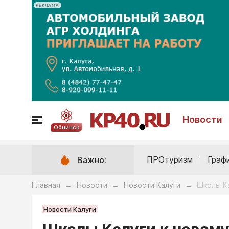
РЕКЛАМА
Новости
Обнинск
ПРОтуризм
Граф
Важно:
Главная
Новости
Новости Калуги
Школы Ка
→
→
→
Новости Калуги