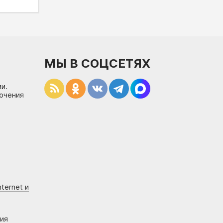
МЫ В СОЦСЕТЯХ
и.
лючения
ternet и
ния