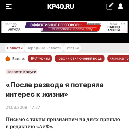
+23...+24 °С
РЕКЛАМА
Новости
Народные новости
Статьи
ПРОтуризм
График отключений воды
Клиника г
Важно:
РУБРИКИ
Новости Калуги
Обнинск
«После развода я потеряла
Новости компаний
интерес к жизни»
Статьи
Народные новости
21.08.2008, 17:27
Авто и транспорт
Письмо с таким признанием на днях пришло
Благоустройство
в редакцию «АиФ».