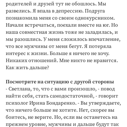
Интересное чтиво
родителей и друзей тут не обошлось. Мы
Клиника года
развелись. Я впала в депрессию. Подруга
познакомила меня со своим однокурсником.
Бренд года
Начали встречаться, поехали вместе на юг. Но
Работодатель года
наша совместная жизнь тоже не заладилась, и
мы разошлись. У меня сложилось впечатление,
что все мужчины от меня бегут. Я потеряла
интерес к жизни. Больше я ничего не хочу.
Никаких отношений. Мне никто не нравится.
Как жить дальше?
Посмотрите на ситуацию с другой стороны
- Светлана, то, что с вами произошло, - повод
найти себя, стать самодостаточной, - говорит
психолог Ирина Бондаренко. - Вы утверждаете,
что ничего больше не хотите. Нет, скорее вы
боитесь, не верите. Но, если вы останетесь на
прежнем уровне, мужчины и дальше будут так