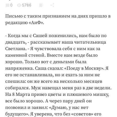
Криминал
0
5786
Культура
Письмо с таким признанием на днях пришло в
Недвижимость и ЖКХ
редакцию «АиФ».
Образование
Общество
- Когда мы с Сашей поженились, нам было по
двадцать, - рассказывает наша читательница
Погода
Светлана. - Я чувствовала себя с ним как за
Праздники
каменной стеной. Вместе нам везде было
Происшествия
хорошо. Только вот с деньгами была
Спорт
напряженка. Саша сказал: «Поеду в Москву». Я
Экономика и бизнес
его не останавливала, но и ехать за ним не
спешила: он же всего на несколько месяцев
ПРОЕКТЫ
собирался. Муж навещал меня раз в две недели.
На 8 Марта привез цветы и плюшевого мишку,
Блоги
все было хорошо. А через пару дней он
Издания
позвонил и заявил: «Думаю, у нас нет
Медиаперсона
будущего». Я уверена, что без «советов» его