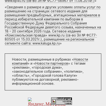
www.kp40.ru (св-во Эл № ФС77-58967 от 11.08.2014г.)
»
«
Сведения о размере и других условиях оплаты услуг по
размещению на страницах сетевого издания для
размещения предвыборных, агитационных материалов в
период избирательной кампании по выборам в
Государственную Думу Федерального Собрания
Российской Федерации девятого созыва, назначенных на
18 – 20 сентября 2026 года. Сетевое издание
«Комсомольская правда» www.kp.ru (св-во Эл № ФС77-
80505 от 15.03.2021г.), размещение на региональном
сегменте сайта: www.kaluga.kp.ru
»
Новости, размещенные в рубриках «
Новости
компаний
» и «
Новости партнеров
» с тегами
«реклама», «городская дума»,
«законодательное собрание», «политика»,
«область», «Городской голова Калуги»
публикуются на договорной, рекламно-
информационной основе.