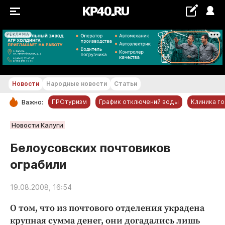
РЕКЛАМА
+17...+18 °С
Новости
Народные новости
Статьи
ПРОтуризм
График отключений воды
Клиника г
Важно:
РУБРИКИ
Новости Калуги
Обнинск
Белоусовских почтовиков
Новости компаний
ограбили
Статьи
Народные новости
19.08.2008, 16:54
Авто и транспорт
О том, что из почтового отделения украдена
Благоустройство
крупная сумма денег, они догадались лишь