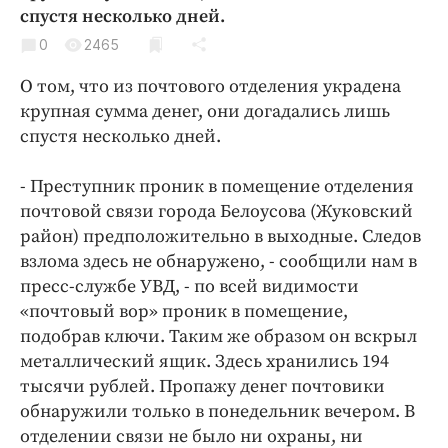
Криминал
спустя несколько дней.
Культура
0
2465
Недвижимость и ЖКХ
О том, что из почтового отделения украдена
Образование
крупная сумма денег, они догадались лишь
Общество
спустя несколько дней.
Погода
- Преступник проник в помещение отделения
Праздники
почтовой связи города Белоусова (Жуковский
Происшествия
район) предположительно в выходные. Следов
Спорт
взлома здесь не обнаружено, - сообщили нам в
Экономика и бизнес
пресс-службе УВД, - по всей видимости
«почтовый вор» проник в помещение,
ПРОЕКТЫ
подобрав ключи. Таким же образом он вскрыл
металлический ящик. Здесь хранились 194
Блоги
тысячи рублей. Пропажу денег почтовики
Издания
обнаружили только в понедельник вечером. В
Медиаперсона
отделении связи не было ни охраны, ни