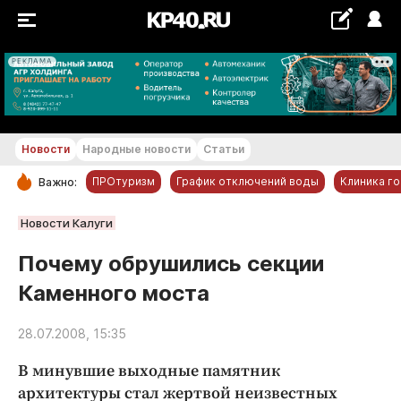
РЕКЛАМА
+18...+19 °С
Новости
Народные новости
Статьи
ПРОтуризм
График отключений воды
Клиника г
Важно:
РУБРИКИ
Новости Калуги
Обнинск
Почему обрушились секции
Новости компаний
Каменного моста
Статьи
Народные новости
28.07.2008, 15:35
Авто и транспорт
В минувшие выходные памятник
Благоустройство
архитектуры стал жертвой неизвестных