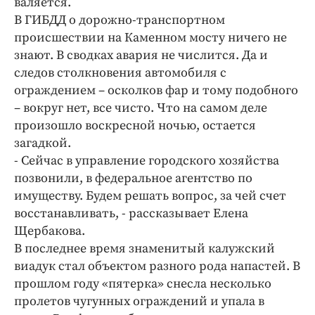
валяется.
Интересное чтиво
В ГИБДД о дорожно-транспортном
Клиника года
происшествии на Каменном мосту ничего не
Бренд года
знают. В сводках авария не числится. Да и
Работодатель года
следов столкновения автомобиля с
ограждением – осколков фар и тому подобного
– вокруг нет, все чисто. Что на самом деле
произошло воскресной ночью, остается
загадкой.
- Сейчас в управление городского хозяйства
позвонили, в федеральное агентство по
имуществу. Будем решать вопрос, за чей счет
восстанавливать, - рассказывает Елена
Щербакова.
В последнее время знаменитый калужский
виадук стал объектом разного рода напастей. В
прошлом году «пятерка» снесла несколько
пролетов чугунных ограждений и упала в