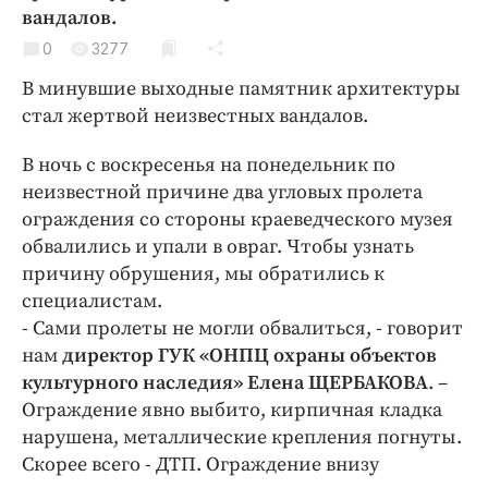
Криминал
вандалов.
Культура
0
3277
Недвижимость и ЖКХ
В минувшие выходные памятник архитектуры
Образование
стал жертвой неизвестных вандалов.
Общество
В ночь с воскресенья на понедельник по
Погода
неизвестной причине два угловых пролета
Праздники
ограждения со стороны краеведческого музея
Происшествия
обвалились и упали в овраг. Чтобы узнать
причину обрушения, мы обратились к
Спорт
специалистам.
Экономика и бизнес
- Сами пролеты не могли обвалиться, - говорит
ПРОЕКТЫ
нам
директор ГУК «ОНПЦ охраны объектов
культурного наследия» Елена ЩЕРБАКОВА
. –
Блоги
Ограждение явно выбито, кирпичная кладка
Издания
нарушена, металлические крепления погнуты.
Медиаперсона
Скорее всего - ДТП. Ограждение внизу