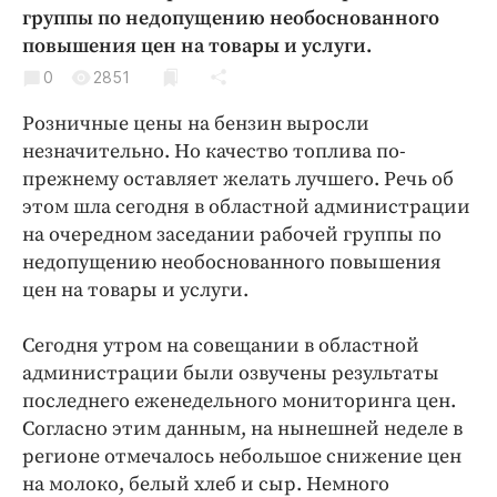
Криминал
группы по недопущению необоснованного
повышения цен на товары и услуги.
Культура
0
2851
Недвижимость и ЖКХ
Образование
Розничные цены на бензин выросли
Общество
незначительно. Но качество топлива по-
прежнему оставляет желать лучшего. Речь об
Погода
этом шла сегодня в областной администрации
Праздники
на очередном заседании рабочей группы по
Происшествия
недопущению необоснованного повышения
Спорт
цен на товары и услуги.
Экономика и бизнес
Сегодня утром на совещании в областной
ПРОЕКТЫ
администрации были озвучены результаты
последнего еженедельного мониторинга цен.
Блоги
Согласно этим данным, на нынешней неделе в
Издания
регионе отмечалось небольшое снижение цен
Медиаперсона
на молоко, белый хлеб и сыр. Немного