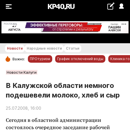
+24...+25 °С
РЕКЛАМА
Новости
Народные новости
Статьи
ПРОтуризм
График отключений воды
Клиника г
Важно:
РУБРИКИ
Новости Калуги
Обнинск
В Калужской области немного
Новости компаний
подешевели молоко, хлеб и сыр
Статьи
Народные новости
25.07.2008, 16:00
Авто и транспорт
Cегодня в областной администрации
Благоустройство
состоялось очередное заседание рабочей