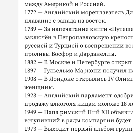
между Америкой и Россией.
1772 — Английский мореплаватель Дж
плавание с запада на восток.
1789 — За напечатание книги «Путеше
заключён в Петропавловскую крепост
руссией и Турцией о воспрещении во
проливы Босфор и Дарданеллы.
1882 — В Москве и Петербурге откры
1897 — Гульельмо Маркони получил п
1908 — В Лондоне открылись IV Олим
женщины.
1923 — Английский парламент одобр
продажу алкоголя лицам моложе 18 л
1949 — Папа римский Пий XII объявил
вступивший в ряды компартии будет 
1973 — Выходит первый альбом групп