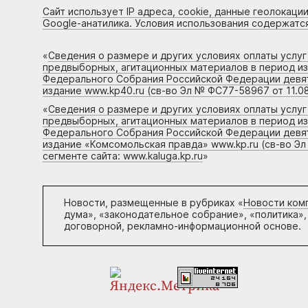
Сайт использует IP адреса, cookie, данные геолокации
Google-анатилика. Условия использования содержатс
«
Сведения о размере и других условиях оплаты услу
предвыборных, агитационных материалов в период и
Федерального Собрания Российской Федерации девято
издание www.kp40.ru (св-во Эл № ФС77-58967 от 11.08
«
Сведения о размере и других условиях оплаты услу
предвыборных, агитационных материалов в период и
Федерального Собрания Российской Федерации девято
издание «Комсомольская правда» www.kp.ru (св-во Эл
сегменте сайта: www.kaluga.kp.ru
»
Новости, размещенные в рубриках «
Новости ком
дума», «законодательное собрание», «политика»,
договорной, рекламно-информационной основе.