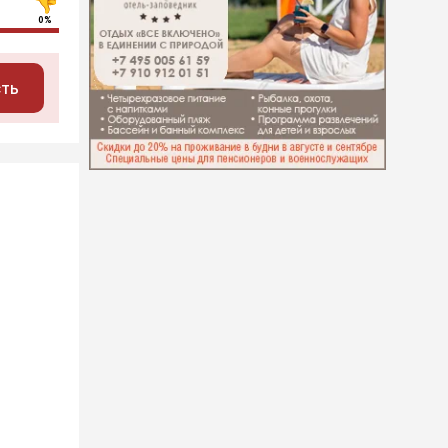
0%
сть