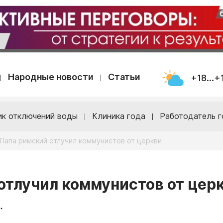
Народные новости
Статьи
+18...+
ик отключений воды
Клиника года
Работодатель г
 Папа римский отлучил коммунистов от церкви
 отлучил коммунистов от цер
.