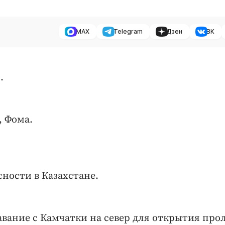
MAX
Telegram
Дзен
ВК
.
, Фома.
ности в Казахстане.
авание с Камчатки на север для открытия про