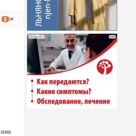
ОК
РЕКЛАМА
лива