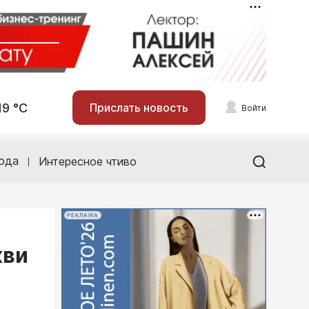
19 °С
Прислать новость
Войти
ода
Интересное чтиво
РЕКЛАМА
кви