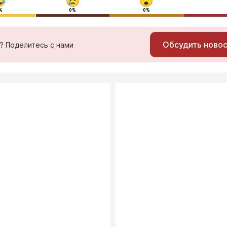
%
0%
0%
Обсудить ново
ь? Поделитесь с нами