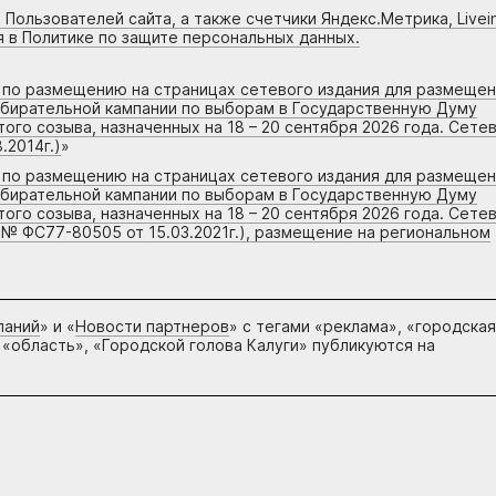
 Пользователей сайта, а также счетчики Яндекс.Метрика, Livein
я в Политике по защите персональных данных.
г по размещению на страницах сетевого издания для размеще
збирательной кампании по выборам в Государственную Думу
го созыва, назначенных на 18 – 20 сентября 2026 года. Сете
.2014г.)
»
г по размещению на страницах сетевого издания для размеще
збирательной кампании по выборам в Государственную Думу
го созыва, назначенных на 18 – 20 сентября 2026 года. Сете
 № ФС77-80505 от 15.03.2021г.), размещение на региональном
паний
» и «
Новости партнеров
» с тегами «реклама», «городская
 «область», «Городской голова Калуги» публикуются на