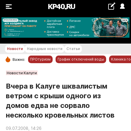
РЕКЛАМА
+26...+27 °С
Новости
Народные новости
Статьи
ПРОтуризм
График отключений воды
Клиника г
Важно:
РУБРИКИ
Новости Калуги
Обнинск
Вчера в Калуге шквалистым
Новости компаний
ветром с крыши одного из
Статьи
домов едва не сорвало
Народные новости
несколько кровельных листов
Авто и транспорт
Благоустройство
09.07.2008, 14:26