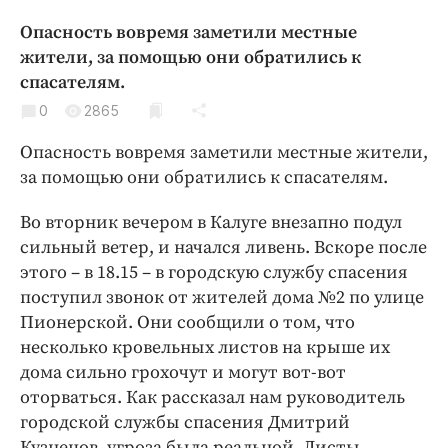
Криминал
Опасность вовремя заметили местные
Культура
жители, за помощью они обратились к
Недвижимость и ЖКХ
спасателям.
Образование
0
2865
Общество
Опасность вовремя заметили местные жители,
Погода
за помощью они обратились к спасателям.
Праздники
Во вторник вечером в Калуге внезапно подул
Происшествия
сильный ветер, и начался ливень. Вскоре после
Спорт
этого – в 18.15 – в городскую службу спасения
Экономика и бизнес
поступил звонок от жителей дома №2 по улице
Пионерской. Они сообщили о том, что
ПРОЕКТЫ
несколько кровельных листов на крыше их
Блоги
дома сильно грохочут и могут вот-вот
Издания
оторваться. Как рассказал нам руководитель
городской службы спасения Дмитрий
Медиаперсона
Кузнецов, угроза была реальной. Листы