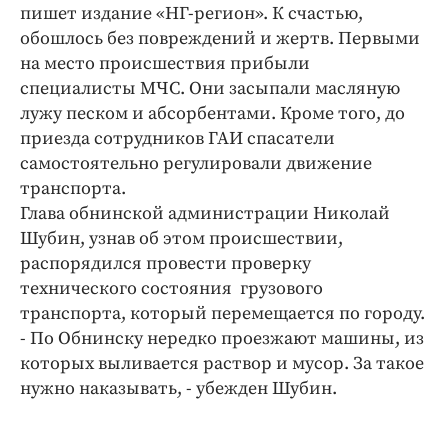
Интересное чтиво
пишет издание «НГ-регион». К счастью,
Клиника года
обошлось без повреждений и жертв. Первыми
на место происшествия прибыли
Бренд года
специалисты МЧС. Они засыпали масляную
Работодатель года
лужу песком и абсорбентами. Кроме того, до
приезда сотрудников ГАИ спасатели
самостоятельно регулировали движение
транспорта.
Глава обнинской администрации Николай
Шубин, узнав об этом происшествии,
распорядился провести проверку
технического состояния грузового
транспорта, который перемещается по городу.
- По Обнинску нередко проезжают машины, из
которых выливается раствор и мусор. За такое
нужно наказывать, - убежден Шубин.