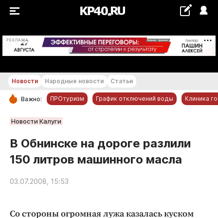
+19...+20 °С
РЕКЛАМА
Новости
Народные новости
Статьи
ПРОтуризм
График отключений воды
Клиника г
Важно:
РУБРИКИ
Новости Калуги
Обнинск
В Обнинске на дороге разлили
Новости компаний
150 литров машинного масла
Статьи
Народные новости
03.07.2008, 15:53
Авто и транспорт
Благоустройство
Со стороны огромная лужа казалась куском