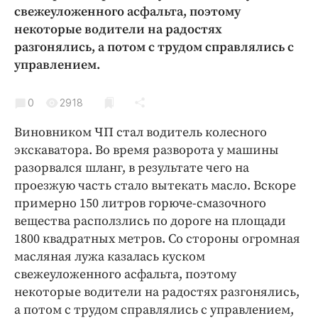
Криминал
свежеуложенного асфальта, поэтому
некоторые водители на радостях
Культура
разгонялись, а потом с трудом справлялись с
Недвижимость и ЖКХ
управлением.
Образование
Общество
0
2918
Погода
Виновником ЧП стал водитель колесного
Праздники
экскаватора. Во время разворота у машины
Происшествия
разорвался шланг, в результате чего на
Спорт
проезжую часть стало вытекать масло. Вскоре
Экономика и бизнес
примерно 150 литров горюче-смазочного
вещества расползлись по дороге на площади
ПРОЕКТЫ
1800 квадратных метров. Со стороны огромная
масляная лужа казалась куском
Блоги
свежеуложенного асфальта, поэтому
Издания
некоторые водители на радостях разгонялись,
Медиаперсона
а потом с трудом справлялись с управлением,