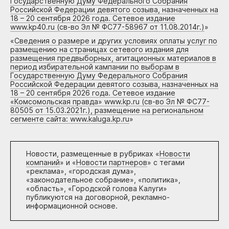
Государственную Думу Федерального Собрания
Российской Федерации девятого созыва, назначенных на
18 – 20 сентября 2026 года. Сетевое издание
www.kp40.ru (св-во Эл № ФС77-58967 от 11.08.2014г.)
»
«
Сведения о размере и других условиях оплаты услуг по
размещению на страницах сетевого издания для
размещения предвыборных, агитационных материалов в
период избирательной кампании по выборам в
Государственную Думу Федерального Собрания
Российской Федерации девятого созыва, назначенных на
18 – 20 сентября 2026 года. Сетевое издание
«Комсомольская правда» www.kp.ru (св-во Эл № ФС77-
80505 от 15.03.2021г.), размещение на региональном
сегменте сайта: www.kaluga.kp.ru
»
Новости, размещенные в рубриках «
Новости
компаний
» и «
Новости партнеров
» с тегами
«реклама», «городская дума»,
«законодательное собрание», «политика»,
«область», «Городской голова Калуги»
публикуются на договорной, рекламно-
информационной основе.