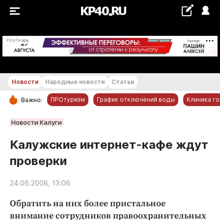
+17...+18 °С
РЕКЛАМА
Новости
Народные новости
Статьи
ПРОтуризм
График отключений воды
Клиника г
Важно:
РУБРИКИ
Новости Калуги
Обнинск
Калужские интернет-кафе ждут
Новости компаний
проверки
Статьи
Народные новости
24.06.2008, 13:06
Авто и транспорт
Обратить на них более пристальное
Благоустройство
внимание сотрудников правоохранительных