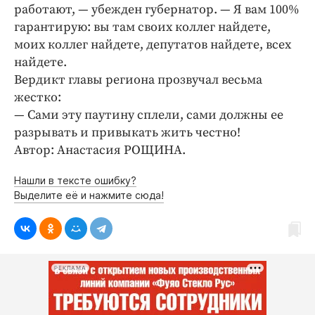
Интересное чтиво
работают, — убежден губернатор. — Я вам 100%
Клиника года
гарантирую: вы там своих коллег найдете,
моих коллег найдете, депутатов найдете, всех
Бренд года
найдете.
Работодатель года
Вердикт главы региона прозвучал весьма
жестко:
— Сами эту паутину сплели, сами должны ее
разрывать и привыкать жить честно!
Автор: Анастасия РОЩИНА.
Нашли в тексте ошибку?
Выделите её и нажмите сюда!
РЕКЛАМА