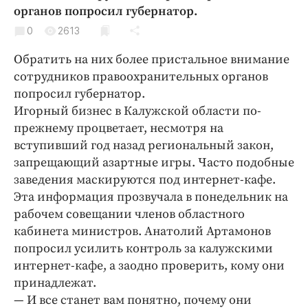
Криминал
органов попросил губернатор.
Культура
0
2613
Недвижимость и ЖКХ
Обратить на них более пристальное внимание
Образование
сотрудников правоохранительных органов
Общество
попросил губернатор.
Игорный бизнес в Калужской области по-
Погода
прежнему процветает, несмотря на
Праздники
вступивший год назад региональный закон,
Происшествия
запрещающий азартные игры. Часто подобные
Спорт
заведения маскируются под интернет-кафе.
Экономика и бизнес
Эта информация прозвучала в понедельник на
рабочем совещании членов областного
ПРОЕКТЫ
кабинета министров. Анатолий Артамонов
попросил усилить контроль за калужскими
Блоги
интернет-кафе, а заодно проверить, кому они
Издания
принадлежат.
Медиаперсона
— И все станет вам понятно, почему они