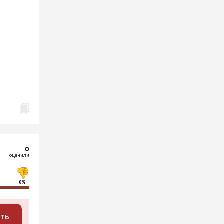
0
оценили
0%
сть