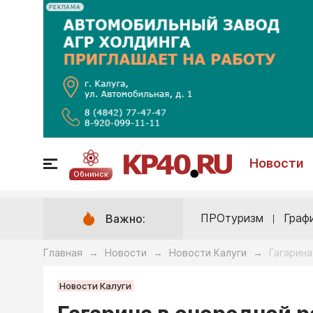
РЕКЛАМА
Новости
Обнинск
ПРОтуризм
Граф
Важно:
Главная
Новости
Новости Калуги
Гагарина
→
→
→
Новости Калуги