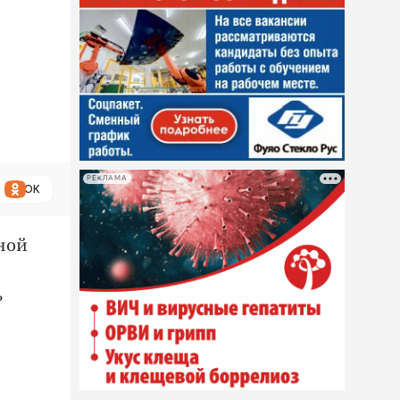
РЕКЛАМА
ОК
ной
ь