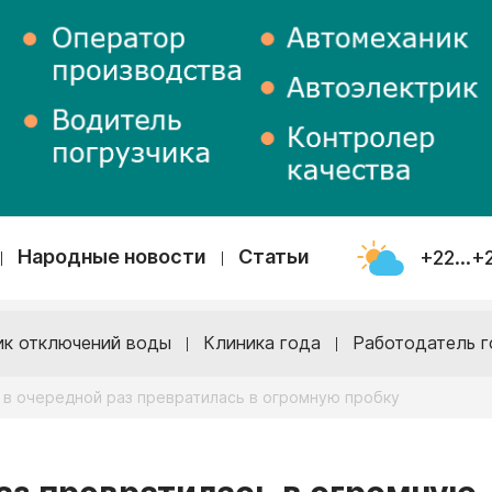
Народные новости
Статьи
+22...+
ик отключений воды
Клиника года
Работодатель г
 в очередной раз превратилась в огромную пробку