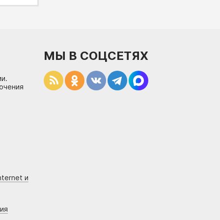
МЫ В СОЦСЕТЯХ
и.
лючения
ternet и
ния