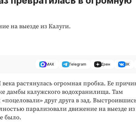
раз превратилась в огромную
ие на выезде из Калуги.
MAX
Telegram
Дзен
ВК
 века растянулась огромная пробка. Ее причи
тке дамбы калужского водохранилища. Там
 «поцеловали» друг друга в зад. Выстроившис
олностью парализовали движение на выезде из
е было.