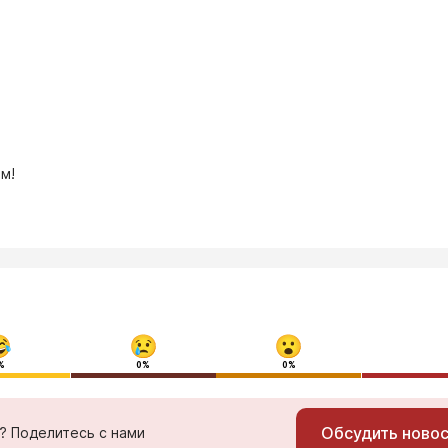
м!
%
0%
0%
Обсудить ново
ь? Поделитесь с нами