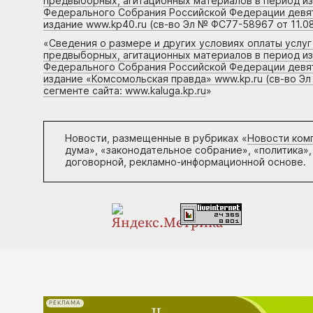
предвыборных, агитационных материалов в период и
Федерального Собрания Российской Федерации девято
издание www.kp40.ru (св-во Эл № ФС77-58967 от 11.08
«
Сведения о размере и других условиях оплаты услу
предвыборных, агитационных материалов в период и
Федерального Собрания Российской Федерации девято
издание «Комсомольская правда» www.kp.ru (св-во Эл
сегменте сайта: www.kaluga.kp.ru
»
Новости, размещенные в рубриках «
Новости ком
дума», «законодательное собрание», «политика»,
договорной, рекламно-информационной основе.
РЕКЛАМА