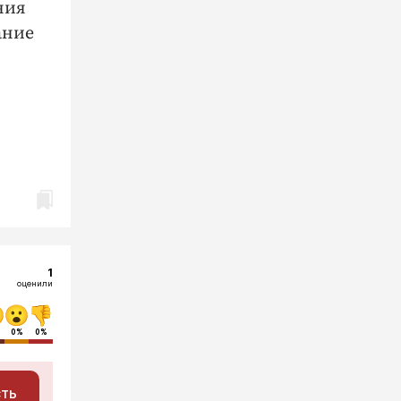
ния
ание
1
оценили
0%
0%
сть