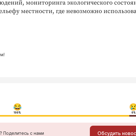
юдений, мониторинга экологического состоя
рельефу местности, где невозможно использов
м!
100%
0%
Обсудить ново
ь? Поделитесь с нами