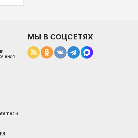
МЫ В СОЦСЕТЯХ
и.
лючения
ternet и
ния