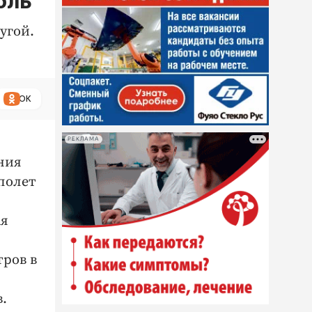
бль
угой.
ОК
РЕКЛАМА
ния
 полет
ая
тров в
.