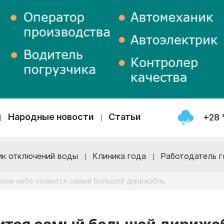
Народные новости
Статьи
+28 
ик отключений воды
Клиника года
Работодатель г
ском небе появится самый большой дирижабль