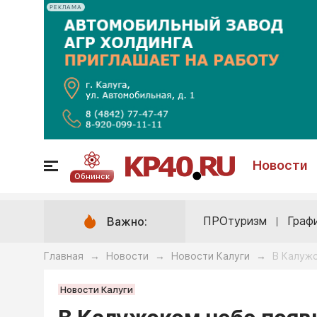
РЕКЛАМА
Новости
Обнинск
ПРОтуризм
Граф
Важно:
Главная
Новости
Новости Калуги
В Калуж
→
→
→
Новости Калуги