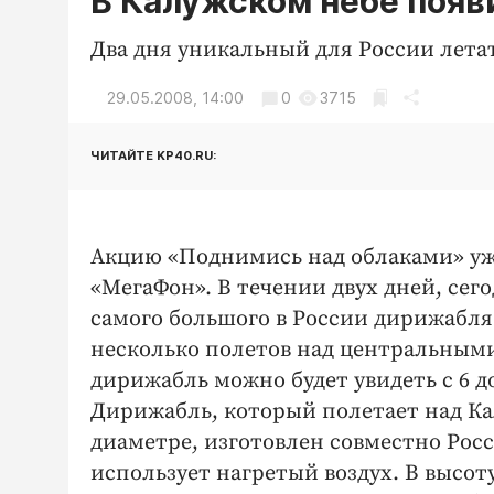
В Калужском небе поя
Два дня уникальный для России лета
29.05.2008, 14:00
0
3715
ЧИТАЙТЕ KP40.RU:
Акцию «Поднимись над облаками» уж
«МегаФон». В течении двух дней, сег
самого большого в России дирижабля.
несколько полетов над центральными у
дирижабль можно будет увидеть с 6 до 1
Дирижабль, который полетает над Кал
диаметре, изготовлен совместно Рос
использует нагретый воздух. В высот