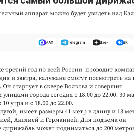
вится самый большой дирижа
тельный аппарат можно будет увидеть над Кал
MAX
Telegram
Дзен
ВК
е третий год по всей России проводит компа
одня и завтра, калужане смогут посмотреть на
 Он стартует в сквере Волкова и совершит
лицами города сегодня с 18.00 до 22.00. 30 м
0 утра и с 18.00 до 22.00.
угой, имеет размеры 41 метр в длину и 13 ме
сией, Англией и Германией. Для подъема он
у дирижабль может подниматься до 200 метров