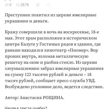
Криминал
0
2878
Культура
Преступник похитил из церкви ювелирные
Недвижимость и ЖКХ
украшения и деньги.
Образование
Кражу совершили в ночь на воскресенье, 18-е
Общество
мая. Этот храм расположен в историческом
Погода
центре Калуги у Гостиных рядов в здании, где
Праздники
раньше находился кинотеатр «Пионер». Вор
Происшествия
проник внутрь, взломав металлическую
Спорт
решетку на окне и разбив стекло. Из церкви
злоумышленник забрал ювелирные украшения
Экономика и бизнес
на сумму 122 тысячи рублей и деньги – 18
ПРОЕКТЫ
тысяч рублей, сообщает пресс-служба УВД.
Возбуждено уголовное дело, ведется следствие.
Блоги
Издания
Автор: Анастасия РОЩИНА.
Медиаперсона
Нашли в тексте ошибку?