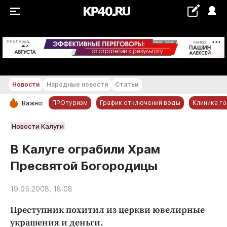
+26...+27 °С
РЕКЛАМА
Новости
Народные новости
Статьи
ПРОтуризм
График отключений воды
Клиника г
Важно:
РУБРИКИ
Новости Калуги
Обнинск
В Калуге ограбили Храм
Новости компаний
Пресвятой Богородицы
Статьи
Народные новости
19.05.2008, 18:08
Авто и транспорт
Преступник похитил из церкви ювелирные
Благоустройство
украшения и деньги.