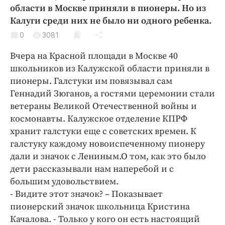
Криминал
области в Москве приняли в пионеры. Но из
Калуги среди них не было ни одного ребенка.
Культура
0
3081
Недвижимость и ЖКХ
Образование
Вчера на Красной площади в Москве 40
Общество
школьников из Калужской области приняли в
пионеры. Галстуки им повязывал сам
Погода
Геннадий Зюганов, а гостями церемонии стали
Праздники
ветераны Великой Отечественной войны и
Происшествия
космонавты. Калужское отделение КПРФ
Спорт
хранит галстуки еще с советских времен. К
Экономика и бизнес
галстуку каждому новоиспеченному пионеру
дали и значок с Лениным.О том, как это было
ПРОЕКТЫ
дети рассказывали нам наперебой и с
большим удовольствием.
Блоги
- Видите этот значок? – Показывает
Издания
пионерский значок школьница Кристина
Медиаперсона
Качалова. - Только у кого он есть настоящий