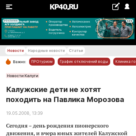
РЕКЛАМА
+29...+30 °С
Новости
Народные новости
Статьи
ПРОтуризм
График отключений воды
Клиника г
Важно:
РУБРИКИ
Новости Калуги
Обнинск
Калужские дети не хотят
Новости компаний
походить на Павлика Морозова
Статьи
Народные новости
19.05.2008, 13:39
Авто и транспорт
Сегодня – день рождения пионерского
Благоустройство
движения, и вчера юных жителей Калужской