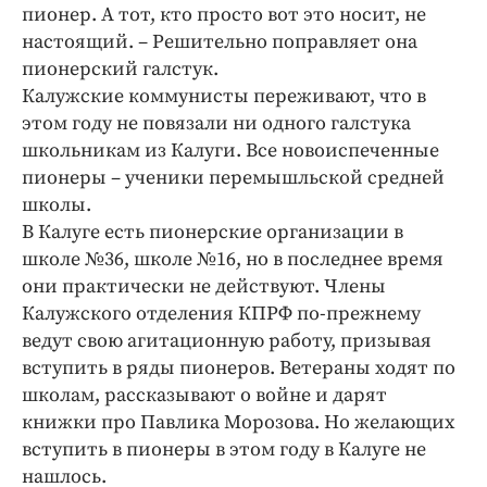
Интересное чтиво
пионер. А тот, кто просто вот это носит, не
Клиника года
настоящий. – Решительно поправляет она
пионерский галстук.
Бренд года
Калужские коммунисты переживают, что в
Работодатель года
этом году не повязали ни одного галстука
школьникам из Калуги. Все новоиспеченные
пионеры – ученики перемышльской средней
школы.
В Калуге есть пионерские организации в
школе №36, школе №16, но в последнее время
они практически не действуют. Члены
Калужского отделения КПРФ по-прежнему
ведут свою агитационную работу, призывая
вступить в ряды пионеров. Ветераны ходят по
школам, рассказывают о войне и дарят
книжки про Павлика Морозова. Но желающих
вступить в пионеры в этом году в Калуге не
нашлось.