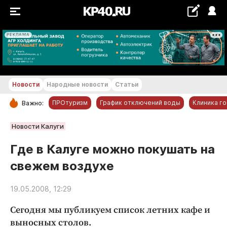
РЕКЛАМА
+30 °С
Новости
Народные новости
Статьи
ПРОтуризм
График отключений воды
Клиника г
Важно:
РУБРИКИ
Новости Калуги
Обнинск
Где в Калуге можно покушать на
Новости компаний
свежем воздухе
Статьи
Народные новости
19.05.2008, 12:29
Авто и транспорт
Сегодня мы публикуем список летних кафе и
Благоустройство
выносных столов.