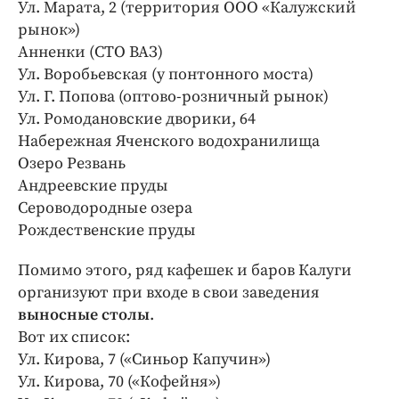
Интересное чтиво
Ул. Марата, 2 (территория ООО «Калужский
рынок»)
Клиника года
Анненки (СТО ВАЗ)
Бренд года
Ул. Воробьевская (у понтонного моста)
Работодатель года
Ул. Г. Попова (оптово-розничный рынок)
Ул. Ромодановские дворики, 64
Набережная Яченского водохранилища
Озеро Резвань
Андреевские пруды
Сероводородные озера
Рождественские пруды
Помимо этого, ряд кафешек и баров Калуги
организуют при входе в свои заведения
выносные столы
.
Вот их список:
Ул. Кирова, 7 («Синьор Капучин»)
Ул. Кирова, 70 («Кофейня»)