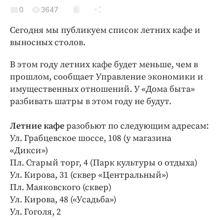
Криминал
0
3647
Культура
Сегодня мы публикуем список летних кафе и
Недвижимость и ЖКХ
выносных столов.
Образование
В этом году летних кафе будет меньше, чем в
Общество
прошлом, сообщает Управление экономики и
Погода
имущественных отношений. У «Дома быта»
Праздники
разбивать шатры в этом году не будут.
Происшествия
Спорт
Летние кафе
разобьют по следующим адресам:
Ул. Грабцевское шоссе, 108 (у магазина
Экономика и бизнес
«Дикси»)
ПРОЕКТЫ
Пл. Старый торг, 4 (Парк культуры о отдыха)
Ул. Кирова, 31 (сквер «Центральный»)
Блоги
Пл. Маяковского (сквер)
Издания
Ул. Кирова, 48 («Усадьба»)
Медиаперсона
Ул. Гоголя, 2