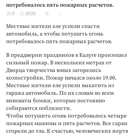
Криминал
потребовалось пять пожарных расчетов.
Культура
0
3035
Недвижимость и ЖКХ
Местные жители еле успели спасти
Образование
автомобиль, а чтобы потушить огонь
Общество
потребовалось пять пожарных расчетов.
Погода
В преддверии праздников в Калуге произошел
Праздники
сильный пожар. В нескольких метрах от
Происшествия
Дворца творчества юных загорелись
Спорт
хозпостройки. Пожар начался около 19.00.
Местные жители еле успели выкатить из
Экономика и бизнес
гаража автомобиль. По их словам во всем
ПРОЕКТЫ
виноваты бомжи, которые постоянно
собираются поблизости.
Блоги
Чтобы потушить огонь потребовалось четыре
Издания
пожарных машины и пять расчетов. Все сараи
Медиаперсона
сгорели до тла. К счастью, человеческих жертв