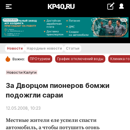
РЕКЛАМА
+22...+23 °С
Новости
Народные новости
Статьи
ПРОтуризм
График отключений воды
Клиника г
Важно:
РУБРИКИ
Новости Калуги
Обнинск
За Дворцом пионеров бомжи
Новости компаний
подожгли сараи
Статьи
Народные новости
12.05.2008, 10:23
Авто и транспорт
Местные жители еле успели спасти
Благоустройство
автомобиль, а чтобы потушить огонь