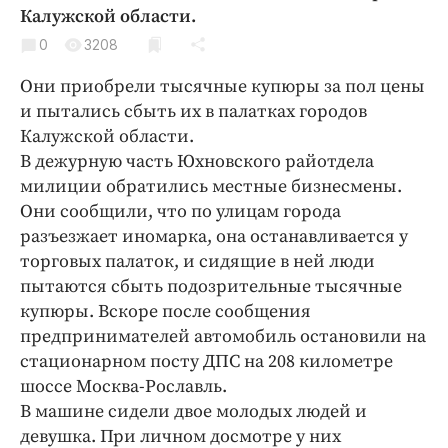
Криминал
Калужской области.
Культура
0
3208
Недвижимость и ЖКХ
Они приобрели тысячные купюры за пол цены
Образование
и пытались сбыть их в палатках городов
Общество
Калужской области.
В дежурную часть Юхновского райотдела
Погода
милиции обратились местные бизнесмены.
Праздники
Они сообщили, что по улицам города
Происшествия
разъезжает иномарка, она останавливается у
Спорт
торговых палаток, и сидящие в ней люди
Экономика и бизнес
пытаются сбыть подозрительные тысячные
купюры. Вскоре после сообщения
ПРОЕКТЫ
предпринимателей автомобиль остановили на
стационарном посту ДПС на 208 километре
Блоги
шоссе Москва-Рославль.
Издания
В машине сидели двое молодых людей и
Медиаперсона
девушка. При личном досмотре у них