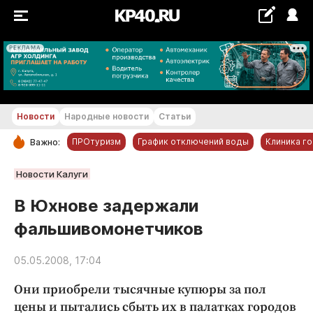
РЕКЛАМА
+19...+20 °С
Новости
Народные новости
Статьи
ПРОтуризм
График отключений воды
Клиника г
Важно:
РУБРИКИ
Новости Калуги
Обнинск
В Юхнове задержали
Новости компаний
фальшивомонетчиков
Статьи
Народные новости
05.05.2008, 17:04
Авто и транспорт
Они приобрели тысячные купюры за пол
Благоустройство
цены и пытались сбыть их в палатках городов