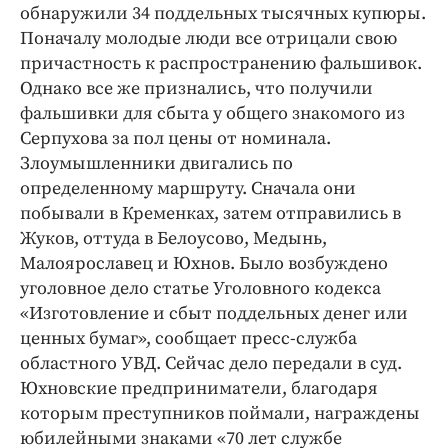
Интересное чтиво
обнаружили 34 поддельных тысячных купюры.
Клиника года
Поначалу молодые люди все отрицали свою
причастность к распространению фальшивок.
Бренд года
Однако все же признались, что получили
Работодатель года
фальшивки для сбыта у общего знакомого из
Серпухова за пол цены от номинала.
Злоумышленники двигались по
определенному маршруту. Сначала они
побывали в Кременках, затем отправились в
Жуков, оттуда в Белоусово, Медынь,
Малоярославец и Юхнов. Было возбуждено
уголовное дело статье Уголовного кодекса
«Изготовление и сбыт поддельных денег или
ценных бумаг», сообщает пресс-служба
областного УВД. Сейчас дело передали в суд.
Юхновские предприниматели, благодаря
которым преступников поймали, награждены
юбилейными знаками «70 лет службе