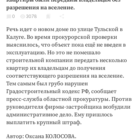
Криминал
разрешения на вселение.
Культура
0
3078
Недвижимость и ЖКХ
Речь идет о новом доме по улице Тульской в
Образование
Калуге. Во время прокурорской проверки
Общество
выяснилось, что объект пока ещё не введен в
Погода
эксплуатацию. Но это не помешало
строительной компании передать несколько
Праздники
квартир их владельцам до получения
Происшествия
соответствующего разрешения на вселение.
Спорт
Тем самым был грубо нарушен
Экономика и бизнес
Градостроительный кодекс РФ,
сообщает
пресс-служба областной прокуратуры
. Против
ПРОЕКТЫ
руководителя фирмы-застройщика возбудили
Блоги
административное дело. Ему пришлось
выплатить крупный штраф.
Издания
Медиаперсона
Автор: Оксана КОЛОСОВА.