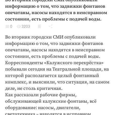
Криминал
информацию о том, что задвижки фонтанов
Культура
опечатаны, насосы находятся в неисправном
состоянии, есть проблемы с подачей воды.
Недвижимость и ЖКХ
Образование
0
3203
Общество
Во вторник городски СМИ опубликовали
Погода
информацию о том, что задвижки фонтанов
опечатаны, насосы находятся в неисправном
Праздники
состоянии, есть проблемы с подачей воды.
Происшествия
Корреспонденты «Калужского перекрёстка»
Спорт
побывали сегодня на Театральной площади, на
Экономика и бизнес
которой располагается целый фонтанный
комплекс, и выяснили, что ситуация, на самом
ПРОЕКТЫ
деле, не столь критичная.
Блоги
Как рассказали рабочие фирмы,
обслуживающей калужские фонтаны, всё
Издания
оборудование: насосы, двигатели,
Медиаперсона
светотехника – находятся в исправном