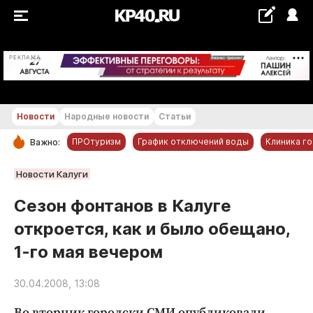
+29...+30 °С
РЕКЛАМА
Новости
Народные новости
Статьи
ПРОтуризм
График отключений воды
Клиника г
Важно:
РУБРИКИ
Новости Калуги
Обнинск
Сезон фонтанов в Калуге
Новости компаний
откроется, как и было обещано,
Статьи
1-го мая вечером
Народные новости
Авто и транспорт
30.04.2008, 13:08
Благоустройство
Во вторник городски СМИ опубликовали