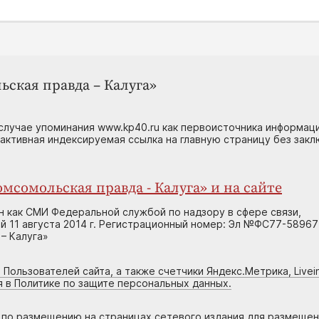
ьская правда – Калуга»
случае упоминания www.kp40.ru как первоисточника информаци
 активная индексируемая ссылка на главную страницу без зак
мсомольская правда - Калуга» и на сайте
н как СМИ Федеральной службой по надзору в сфере связи,
 11 августа 2014 г. Регистрационный номер: Эл №ФС77-58967
– Калуга»
 Пользователей сайта, а также счетчики Яндекс.Метрика, Livein
я в Политике по защите персональных данных.
г по размещению на страницах сетевого издания для размеще