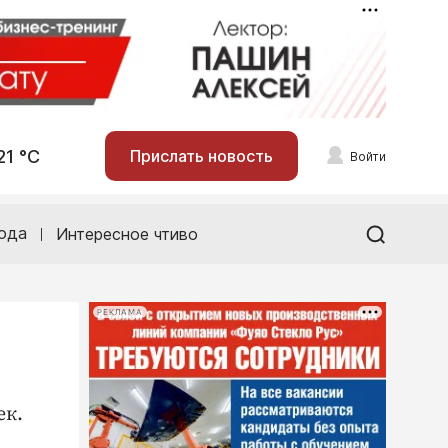
21 °С
Прислать новость
Войти
ода
Интересное чтиво
РЕКЛАМА
ек.