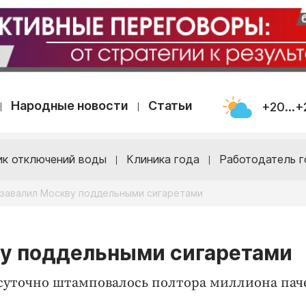
Народные новости
Статьи
+20...+
ик отключений воды
Клиника года
Работодатель г
 завалил Москву поддельными сигаретами
ву поддельными сигаретами
суточно штамповалось полтора миллиона пач