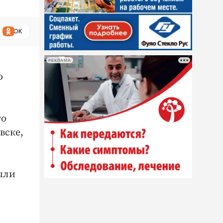
ОК
РЕКЛАМА
о
то
вске,
были