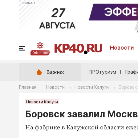
РЕКЛАМА
Новости
Обнинск
ПРОтуризм
Граф
Важно:
Главная
Новости
Новости Калуги
Боровск
→
→
→
Новости Калуги
Боровск завалил Моск
На фабрике в Калужской области еже