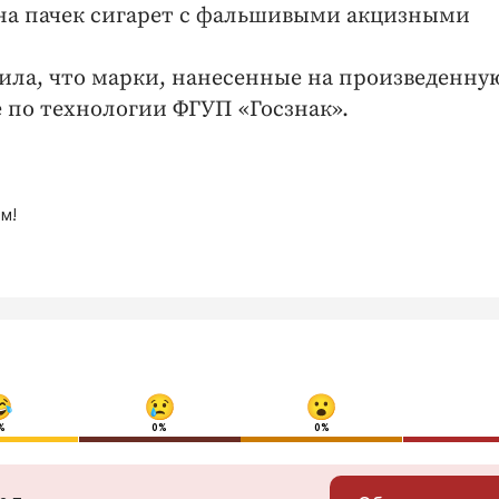
она пачек сигарет с фальшивыми акцизными
ила, что марки, нанесенные на произведенну
 по технологии ФГУП «Госзнак».
м!
%
0%
0%