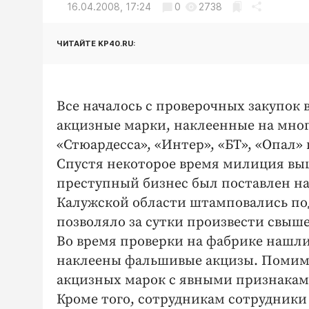
16.04.2008, 17:24
0
2738
ЧИТАЙТЕ KP40.RU:
Все началось с проверочных закупок
акцизные марки, наклеенные на мног
«Стюардесса», «Интер», «БТ», «Опал»
Спустя некоторое время милиция выш
преступный бизнес был поставлен на 
Калужской области штамповались по
позволяло за сутки произвести свыш
Во время проверки на фабрике нашли 
наклеены фальшивые акцизы. Помимо
акцизных марок с явными признакам
Кроме того, сотрудникам сотрудник