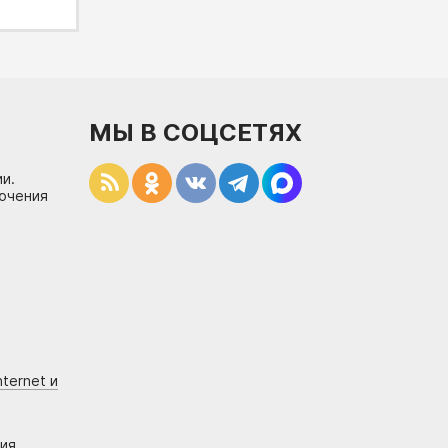
МЫ В СОЦСЕТЯХ
и.
лючения
ternet и
ния