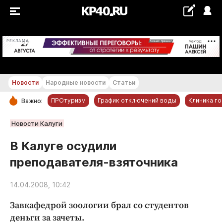
+26...+27 °С
РЕКЛАМА
Новости
Народные новости
Статьи
ПРОтуризм
График отключений воды
Клиника г
Важно:
РУБРИКИ
Новости Калуги
Обнинск
В Калуге осудили
Новости компаний
преподавателя-взяточника
Статьи
Народные новости
14.04.2008, 10:42
Авто и транспорт
Завкафедрой зоологии брал со студентов
Благоустройство
деньги за зачеты.