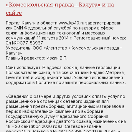
«Комсомольская правда - Калуга» и на
сайте
Портал Калуги и области www.kp40.ru зарегистрирован
как СМИ Федеральной службой по надзору в сфере
связи, информационных технологий и массовых
коммуникаций 11 августа 2014 г. Регистрационный номер:
Эл №ФС77-58967
Учредитель: ООО «Агентство «Комсомольская правда –
Калуга»
Главный редактор: Ивкин В.П.
Сайт использует IP адреса, cookie, данные геолокации
Пользователей сайта, а также счетчики Яндекс.Метрика,
Liveinternet и Google-анатилика. Условия использования
содержатся в Политике по защите персональных данных.
«
Сведения о размере и других условиях оплаты услуг по
размещению на страницах сетевого издания для
размещения предвыборных, агитационных материалов в
период избирательной кампании по выборам в
Государственную Думу Федерального Собрания
Российской Федерации девятого созыва, назначенных на
18 – 20 сентября 2026 года. Сетевое издание
www.kp40.ru (св-во Эл № ФС77-58967 от 11.08.2014г.)
»