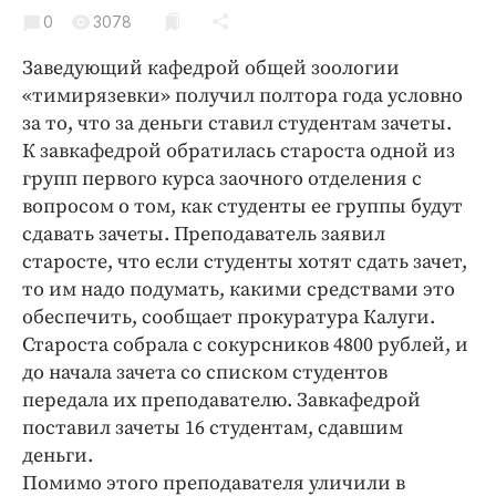
Криминал
0
3078
Культура
Заведующий кафедрой общей зоологии
Недвижимость и ЖКХ
«тимирязевки» получил полтора года условно
Образование
за то, что за деньги ставил студентам зачеты.
Общество
К завкафедрой обратилась староста одной из
групп первого курса заочного отделения с
Погода
вопросом о том, как студенты ее группы будут
Праздники
сдавать зачеты. Преподаватель заявил
Происшествия
старосте, что если студенты хотят сдать зачет,
Спорт
то им надо подумать, какими средствами это
Экономика и бизнес
обеспечить, сообщает прокуратура Калуги.
Староста собрала с сокурсников 4800 рублей, и
ПРОЕКТЫ
до начала зачета со списком студентов
передала их преподавателю. Завкафедрой
Блоги
поставил зачеты 16 студентам, сдавшим
Издания
деньги.
Медиаперсона
Помимо этого преподавателя уличили в