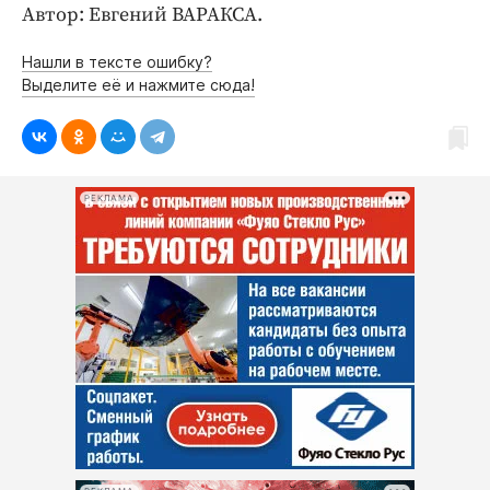
Интересное чтиво
Автор: Евгений ВАРАКСА.
Клиника года
Нашли в тексте ошибку?
Бренд года
Выделите её и нажмите сюда!
Работодатель года
РЕКЛАМА