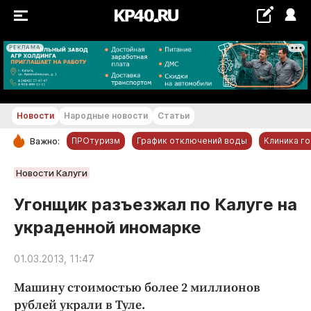
РЕКЛАМА
+20...+21 °С
Новости
Народные новости
Статьи
ПРОтуризм
График отключений воды
Клиника г
Важно:
РУБРИКИ
Новости Калуги
Обнинск
Угонщик разъезжал по Калуге на
Новости компаний
украденной иномарке
Статьи
Народные новости
01.03.2013, 11:47
Авто и транспорт
Машину стоимостью более 2 миллионов
Благоустройство
рублей украли в Туле.