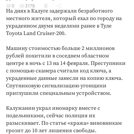
Криминал
0
3178
На днях в Калуге задержали безработного
Культура
местного жителя, который ехал по городу на
Недвижимость и ЖКХ
украденном двумя неделями ранее в Туле
Образование
Toyota Land Cruiser-200.
Общество
Машину стоимостью больше 2 миллионов
Погода
рублей похитили в соседнем областном
Праздники
центре в ночь с 13 на 14 февраля. Преступники
Происшествия
с помощью сканера считали код ключа, а
Спорт
украденные данные занесли на копию ключа.
Экономика и бизнес
Спутниковую сигнализацию угонщики
приглушили специальным устройством.
ПРОЕКТЫ
Калужанин украл иномарку вместе с
Блоги
подельниками, сейчас полиция их
Издания
разыскивает. По статье «кража» виновникам
Медиаперсона
грозит до 10 лет лишения свободы.