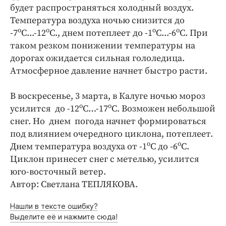
будет распространяться холодный воздух.
Температура воздуха ночью снизится до
о
о
о
о
-7
С...-12
С., днем потеплеет до -1
С...-6
С. При
таком резком понижении температуры на
дорогах ожидается сильная гололедица.
Атмосферное давление начнет быстро расти.
В воскресенье, 3 марта, в Калуге ночью мороз
о
о
усилится до -12
С…-17
С. Возможен небольшой
снег. Но днем погода начнет формироваться
под влиянием очередного циклона, потеплеет.
о
о
Днем температура воздуха от -1
С до -6
С.
Циклон принесет снег с метелью, усилится
юго-восточный ветер.
Автор: Светлана ТЕПЛЯКОВА.
Нашли в тексте ошибку?
Выделите её и нажмите сюда!