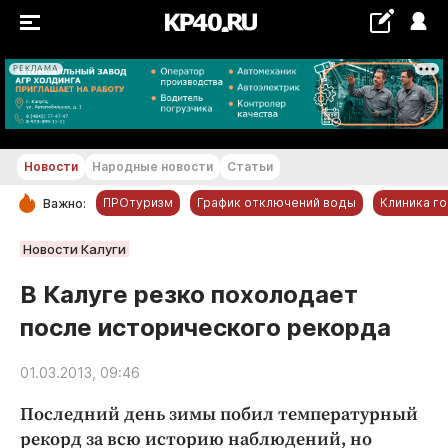
РЕКЛАМА
+18...+19 °С
Новости
Народные новости
Статьи
ПРОтуризм
График отключений воды
Клиника г
Важно:
РУБРИКИ
Новости Калуги
Обнинск
В Калуге резко похолодает
Новости компаний
после исторического рекорда
Статьи
Народные новости
01.03.2013, 09:46
Авто и транспорт
Последний день зимы побил температурный
Благоустройство
рекорд за всю историю наблюдений, но