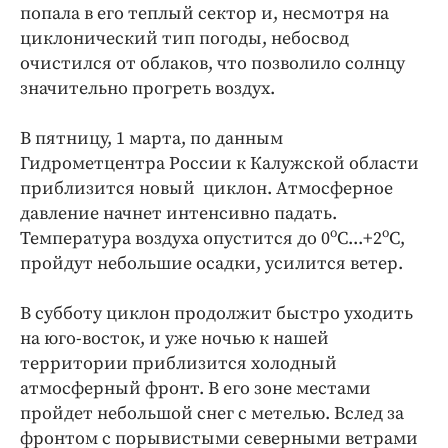
Интересное чтиво
попала в его теплый сектор и, несмотря на
Клиника года
циклонический тип погоды, небосвод
очистился от облаков, что позволило солнцу
Бренд года
значительно прогреть воздух.
Работодатель года
В пятницу, 1 марта, по данным
Гидрометцентра России к Калужской области
приблизится новый циклон. Атмосферное
давление начнет интенсивно падать.
о
о
Температура воздуха опустится до 0
С...+2
С,
пройдут небольшие осадки, усилится ветер.
В субботу циклон продолжит быстро уходить
на юго-восток, и уже ночью к нашей
территории приблизится холодный
атмосферный фронт. В его зоне местами
пройдет небольшой снег с метелью. Вслед за
фронтом с порывистыми северными ветрами