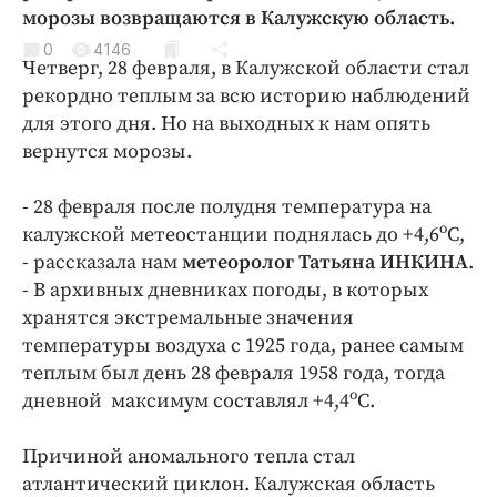
Криминал
морозы возвращаются в Калужскую область.
Культура
0
4146
Четверг, 28 февраля, в Калужской области стал
Недвижимость и ЖКХ
рекордно теплым за всю историю наблюдений
Образование
для этого дня. Но на выходных к нам опять
Общество
вернутся морозы.
Погода
- 28 февраля после полудня температура на
Праздники
о
калужской метеостанции поднялась до +4,6
С,
Происшествия
- рассказала нам
метеоролог Татьяна ИНКИНА
.
Спорт
- В архивных дневниках погоды, в которых
Экономика и бизнес
хранятся экстремальные значения
температуры воздуха с 1925 года, ранее самым
ПРОЕКТЫ
теплым был день 28 февраля 1958 года, тогда
о
дневной максимум составлял +4,4
С.
Блоги
Издания
Причиной аномального тепла стал
Медиаперсона
атлантический циклон. Калужская область