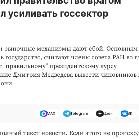
ил правительство врагом
л усиливать госсектор
ти рыночные механизмы дают сбой. Основным
 государство, считают члены совета РАН во гл
 "правильному" президентскому курсу
ение Дмитрия Медведева вывести чиновников 
 они.
MAX
Telegram
Дзен
ВК
полный текст новости. Если этого не происхо