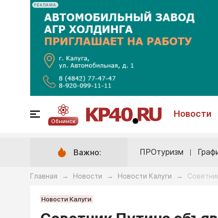
РЕКЛАМА
Новости
Обнинск
ПРОтуризм
Граф
Важно:
Главная
Новости
Новости Калуги
Советник
→
→
→
Новости Калуги