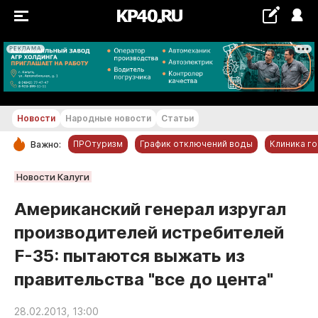
РЕКЛАМА
+21...+22 °С
Новости
Народные новости
Статьи
ПРОтуризм
График отключений воды
Клиника г
Важно:
РУБРИКИ
Новости Калуги
Обнинск
Американский генерал изругал
Новости компаний
производителей истребителей
Статьи
F-35: пытаются выжать из
Народные новости
правительства "все до цента"
Авто и транспорт
Благоустройство
28.02.2013, 13:00