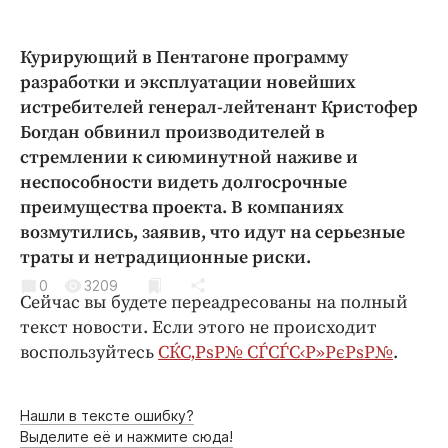
Криминал
Культура
Курирующий в Пентагоне программу
Недвижимость и ЖКХ
разработки и эксплуатации новейших
Образование
истребителей генерал-лейтенант Кристофер
Богдан обвинил производителей в
Общество
стремлении к сиюминутной наживе и
Погода
неспособности видеть долгосрочные
Праздники
преимущества проекта. В компаниях
Происшествия
возмутились, заявив, что идут на серьезные
Спорт
траты и нетрадиционные риски.
Экономика и бизнес
0
3209
Сейчас вы будете переадресованы на полный
ПРОЕКТЫ
текст новости. Если этого не происходит
воспользуйтесь
СЌС‚РѕР№ СЃСЃС‹Р»РєРѕР№
.
Блоги
Издания
Нашли в тексте ошибку?
Медиаперсона
Выделите её и нажмите сюда!