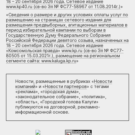
18 – 20 сентября 2026 года. Сетевое издание
www.kp40.ru (св-во Эл № ФС77-58967 от 11.08.2014г.)
»
«
Сведения о размере и других условиях оплаты услуг по
размещению на страницах сетевого издания для
размещения предвыборных, агитационных материалов в
период избирательной кампании по выборам в
Государственную Думу Федерального Собрания
Российской Федерации девятого созыва, назначенных на
18 – 20 сентября 2026 года. Сетевое издание
«Комсомольская правда» www.kp.ru (св-во Эл № ФС77-
80505 от 15.03.2021г.), размещение на региональном
сегменте сайта: www.kaluga.kp.ru
»
Новости, размещенные в рубриках «
Новости
компаний
» и «
Новости партнеров
» с тегами
«реклама», «городская дума»,
«законодательное собрание», «политика»,
«область», «Городской голова Калуги»
публикуются на договорной, рекламно-
информационной основе.